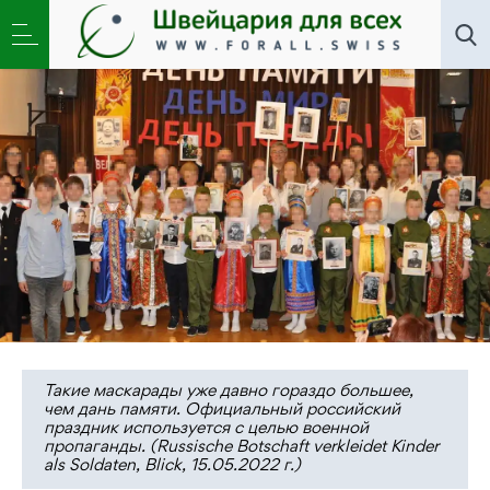
Новости
,
Общество
,
Школа
»
Blick: Российское
посольство рядит детей в солдаты
Такие маскарады уже давно гораздо большее,
чем дань памяти. Официальный российский
праздник используется с целью военной
пропаганды. (Russische Botschaft verkleidet Kinder
als Soldaten, Blick, 15.05.2022 г.)