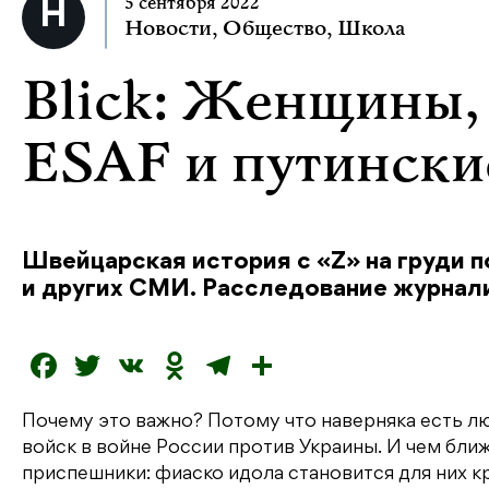
5 сентября 2022
Новости
,
Общество
,
Школа
Blick: Женщины,
ESAF и путински
Швейцарская история с «Z» на груди п
и других СМИ. Расследование журнал
F
T
V
O
T
О
a
w
K
d
el
т
Почему это важно? Потому что наверняка есть лю
c
it
n
e
п
войск в войне России против Украины. И чем ближ
e
t
o
g
р
приспешники: фиаско идола становится для них 