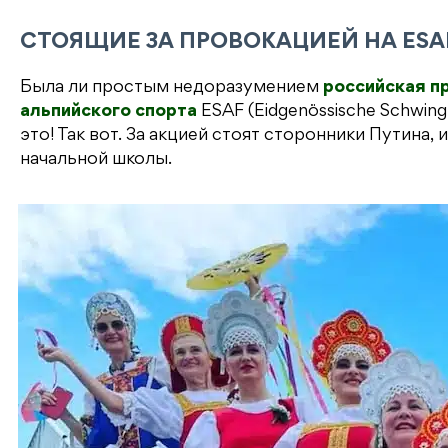
b
e
kl
r
а
o
r
a
a
в
СТОЯЩИЕ ЗА ПРОВОКАЦИЕЙ НА ESA
o
s
m
и
Была ли простым недоразумением
российская п
k
s
т
альпийского спорта
ESAF (Eidgenössische Schwing
ni
ь
это! Так вот. За акцией стоят сторонники Путина,
начальной школы.
ki