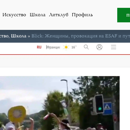
п
Искусство
Школа
Литклуб
Профиль
тво
,
Школа
»
Blick: Женщины, провокация на ESAF и пу