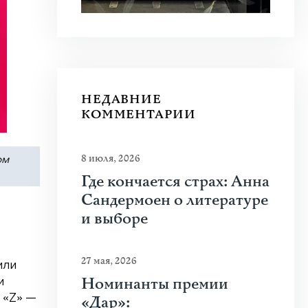
НЕДАВНИЕ
КОММЕНТАРИИ
8 июля, 2026
ом
Где кончается страх: Анна
Сандермоен о литературе
и выборе
27 мая, 2026
или
Номинанты премии
и
«Дар»:
 «Z» —