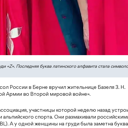
ди «Z». Последняя буква латинского алфавита стала символ
сол России в Берне вручил жительнице Базеля З. Н.
ой Армии во Второй мировой войне».
 ассоциация, участницы которой неделю назад устро
 альпийского спорта. Они размахивали российским
 BL). А у одной женщины на груди была заметна буква