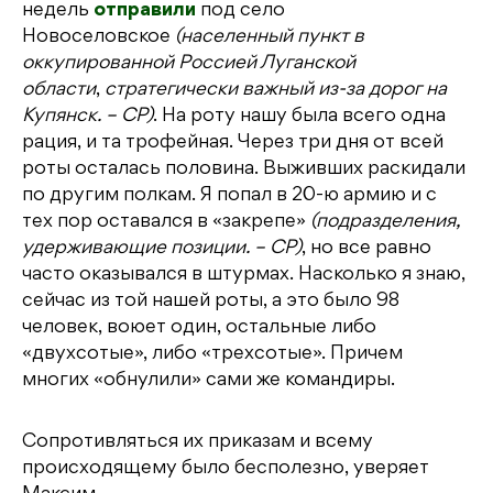
недель
отправили
под село
Новоселовское
(населенный пункт в
оккупированной Россией Луганской
области
,
стратегически важный из-за дорог на
Купянск. – СР)
. На роту нашу была всего одна
рация, и та трофейная. Через три дня от всей
роты осталась половина. Выживших раскидали
по другим полкам. Я попал в 20-ю армию и с
тех пор оставался в «закрепе»
(подразделения,
удерживающие позиции. – СР)
, но все равно
часто оказывался в штурмах. Насколько я знаю,
сейчас из той нашей роты, а это было 98
человек, воюет один, остальные либо
«двухсотые», либо «трехсотые». Причем
многих «обнулили» сами же командиры.
Сопротивляться их приказам и всему
происходящему было бесполезно, уверяет