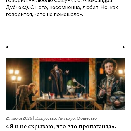
говорил: «Я люблю Сашу» (т. е. Александра
Дубчека). Он его, несомненно, любил. Но, как
говорится, «это не помешало».
29 июля 2026
|
Искусство
,
Литклуб
,
Общество
23
«Я и не скрываю, что это пропаганда».
М