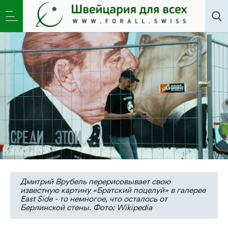
Искусство
,
Новости
,
Общество
»
Дмитрий Врубель.
Творец антитоталитарного мема
Дмитрий Врубель перерисовывает свою
известную картину «Братский поцелуй» в галерее
East Side - то немногое, что осталось от
Берлинской стены. Фото: Wikipedia