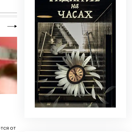
20 июля 2026
|
Новости
,
Общество
Почему человеку нравится стрелять
тся от
Что привлекает человека к оружию? Растуща