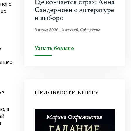
Где кончается страх: Анна
ьного
Сандермоен о литературе
тво
и выборе
8 июля 2026
|
Литклуб
,
Общество
Узнать больше
ь
ениях
ПРИОБРЕСТИ КНИГУ
и?
ю, я
ей
я