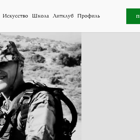
вший полковник ГРУ о теракте в Москве: «Жесткий тер
п
Искусство
Школа
Литклуб
Профиль