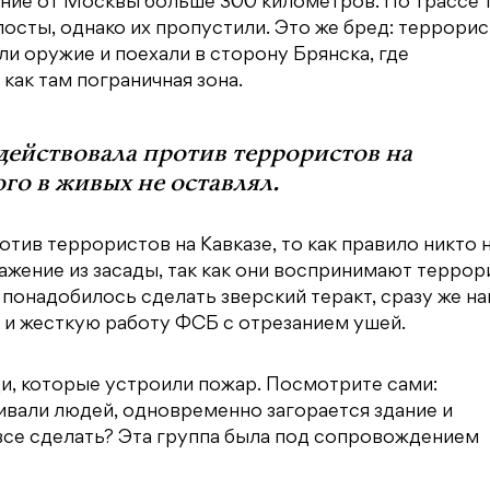
яние от Москвы больше 300 километров. По трассе 
осты, однако их пропустили. Это же бред: террори
ли оружие и поехали в сторону Брянска, где
как там пограничная зона.
действовала против террористов на
го в живых не оставлял.
тив террористов на Кавказе, то как правило никто 
ражение из засады, так как они воспринимают терро
понадобилось сделать зверский теракт, сразу же на
в и жесткую работу ФСБ с отрезанием ушей.
ди, которые устроили пожар. Посмотрите сами:
ивали людей, одновременно загорается здание и
 все сделать? Эта группа была под сопровождением