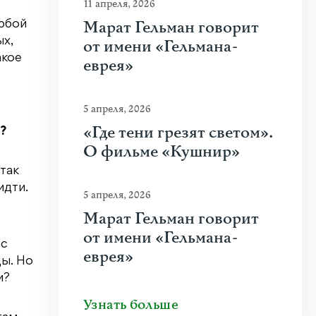
11 апреля, 2026
Марат Гельман говорит
Любой
ых,
от имени «Гельмана-
акое
еврея»
5 апреля, 2026
«Где тени грезят светом».
?
О фильме «Кушнир»
так
идти.
5 апреля, 2026
Марат Гельман говорит
от имени «Гельмана-
 с
еврея»
ы. Но
и?
Узнать больше