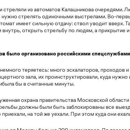
ики стреляли из автоматов Калашникова очередями. 
К нужно стрелять одиночными выстрелами. Во-перв
томат имеет сильную отдачу: ствол уводит вверх. Т
и внутрь, открыть стрельбу по людям, а прикрытие и
ков было организовано российскими спецслужбами
 немного теряетесь: много эскалаторов, проходов и 
цертного зала, их проинструктировали, куда нужно 
рибыла бы в считанные минуты.
руженная охрана правительства Московской области
трельбы должны были быть заблокированы все выезд
 приехали, на той же уехали. При этом куда они ехал