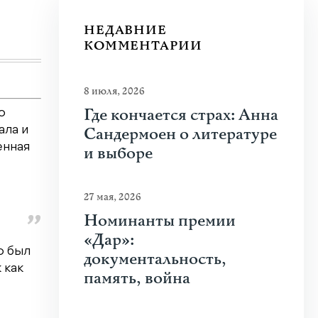
спорта, кино и социальных сетей? В чем...
НЕДАВНИЕ
Узнать больше
КОММЕНТАРИИ
8 июля, 2026
Где кончается страх: Анна
о
Сандермоен о литературе
ала и
енная
и выборе
27 мая, 2026
Номинанты премии
«Дар»:
о был
документальность,
 как
память, война