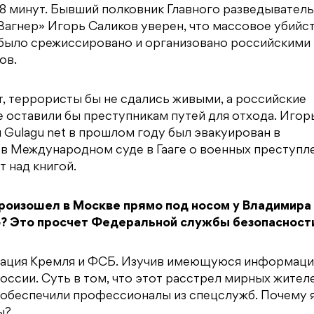
 18 минут. Бывший полковник Главного разведывател
Вагнер» Игорь Саликов уверен, что массовое убийс
 было срежиссировано и организовано российскими
ов.
т, террористы бы не сдались живыми, а российские
 оставили бы преступникам путей для отхода. Игор
Gulagu net в прошлом году был эвакуирован в
 в Международном суде в Гааге о военных преступл
т над книгой.
произошел в Москве прямо под носом у Владимира
ло? Это просчет Федеральной службы безопасност
перация Кремля и ФСБ. Изучив имеющуюся информаци
оссии. Суть в том, что этот расстрел мирных жител
 обеспечили профессионалы из спецслужб. Почему 
ы?