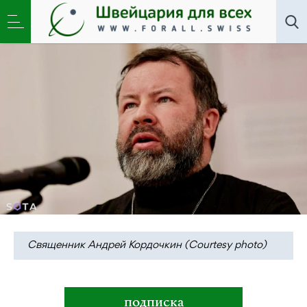
Новости
,
Общество
»
Андрей Кордочкин: «Иисус
Христос для Путина – слабак»
Священник Андрей Кордочкин (Courtesy photo)
подписка