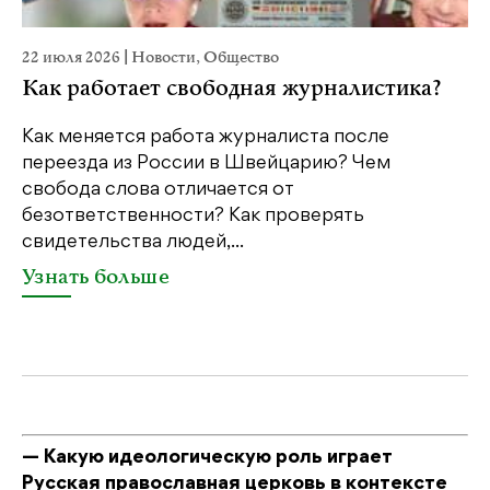
22 июля 2026
|
Новости
,
Общество
20
Как работает свободная журналистика?
П
м
Как меняется работа журналиста после
переезда из России в Швейцарию? Чем
Чт
свобода слова отличается от
по
безответственности? Как проверять
по
свидетельства людей,...
се
Узнать больше
У
— Какую идеологическую роль играет
Русская православная церковь в контексте