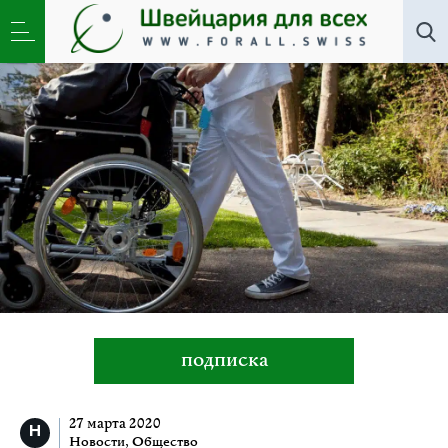
Новости
,
Общество
»
Роже Штайнманн: АГС я
выбрал из-за убеждений
подписка
27 марта 2020
Новости
,
Общество