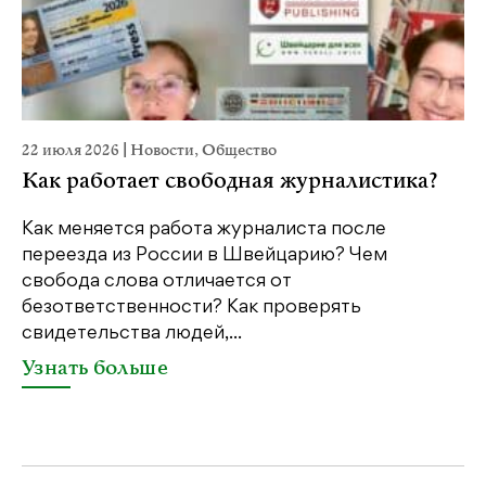
22 июля 2026
|
Новости
,
Общество
20
Как работает свободная журналистика?
П
м
Как меняется работа журналиста после
переезда из России в Швейцарию? Чем
Чт
свобода слова отличается от
по
безответственности? Как проверять
по
свидетельства людей,...
се
Узнать больше
У