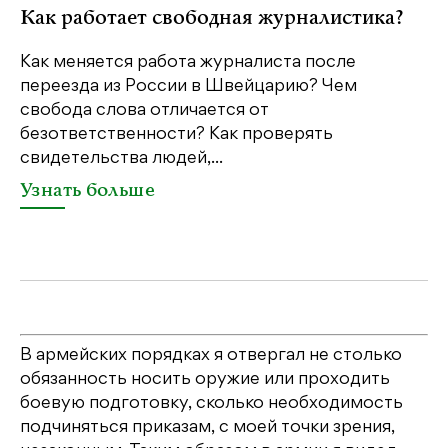
Как работает свободная журналистика?
П
м
Как меняется работа журналиста после
переезда из России в Швейцарию? Чем
Чт
свобода слова отличается от
по
безответственности? Как проверять
по
свидетельства людей,...
се
Узнать больше
У
В армейских порядках я отвергал не столько
обязанность носить оружие или проходить
боевую подготовку, сколько необходимость
подчиняться приказам, с моей точки зрения,