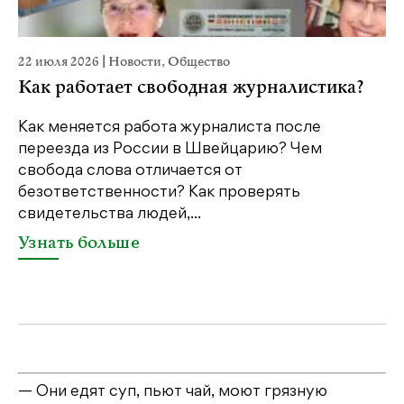
22 июля 2026
|
Новости
,
Общество
20
Как работает свободная журналистика?
П
м
Как меняется работа журналиста после
переезда из России в Швейцарию? Чем
Чт
свобода слова отличается от
по
безответственности? Как проверять
по
свидетельства людей,...
се
Узнать больше
У
— Они едят суп, пьют чай, моют грязную