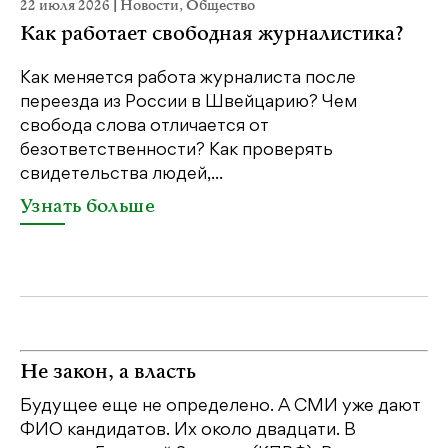
22 июля 2026
|
Новости
,
Общество
20
Как работает свободная журналистика?
П
м
Как меняется работа журналиста после
переезда из России в Швейцарию? Чем
Чт
свобода слова отличается от
по
безответственности? Как проверять
по
свидетельства людей,...
се
Узнать больше
У
Не закон, а власть
Будущее еще не определено. А СМИ уже дают
ФИО кандидатов. Их около двадцати. В