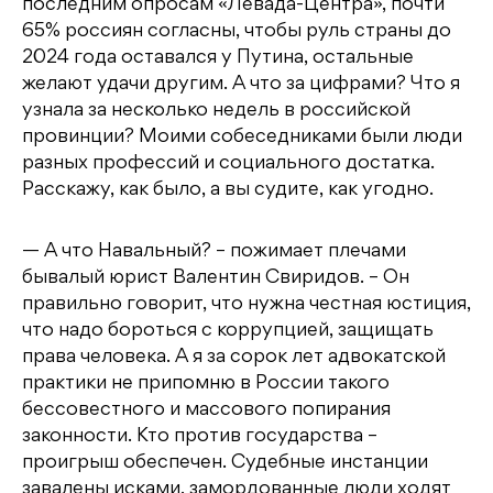
последним опросам «Левада-Центра», почти
65% россиян согласны, чтобы руль страны до
2024 года оставался у Путина, остальные
желают удачи другим. А что за цифрами? Что я
узнала за несколько недель в российской
провинции? Моими собеседниками были люди
разных профессий и социального достатка.
Расскажу, как было, а вы судите, как угодно.
— А что Навальный? – пожимает плечами
бывалый юрист Валентин Свиридов. – Он
правильно говорит, что нужна честная юстиция,
что надо бороться с коррупцией, защищать
права человека. А я за сорок лет адвокатской
практики не припомню в России такого
бессовестного и массового попирания
законности. Кто против государства –
проигрыш обеспечен. Судебные инстанции
завалены исками, замордованные люди ходят