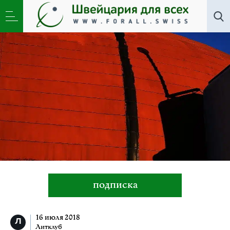
Литклуб
,
Новости
»
Адвокат Свидерский защищает
«Взятие Измаила»
подписка
16 июля 2018
Литклуб