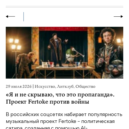
29 июля 2026
|
Искусство
,
Литклуб
,
Общество
19
«Я и не скрываю, что это пропаганда».
Я
Проект Fertoke против войны
«М
ме
В российских соцсетях набирает популярность
дл
музыкальный проект Fertoke – политическая
сатира, созданная с помощью AI-