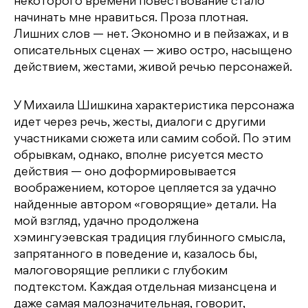
некоторого времени повествование стало
начинать мне нравиться. Проза плотная.
Лишних слов — нет. Экономно и в пейзажах, и в
описательных сценах — живо остро, насыщено
действием, жестами, живой речью персонажей.
У Михаила Шишкина характеристика персонажа
идет через речь, жесты, диалоги с другими
участниками сюжета или самим собой. По этим
обрывкам, однако, вполне рисуется место
действия — оно доформировывается
воображением, которое цепляется за удачно
найденные автором «говорящие» детали. На
мой взгляд, удачно продолжена
хэмингуэевская традиция глубинного смысла,
запрятанного в поведение и, казалось бы,
малоговорящие реплики с глубоким
подтекстом. Каждая отдельная мизансцена и
даже самая малозначительная, говорит,