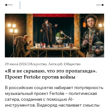
29 июля 2026
|
Искусство
,
Литклуб
,
Общество
19
«Я и не скрываю, что это пропаганда».
Я
Проект Fertoke против войны
«М
ме
В российских соцсетях набирает популярность
дл
музыкальный проект Fertoke – политическая
сатира, созданная с помощью AI-
У
инструментов. Видеоряд наслаивает смыслы