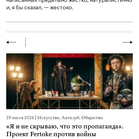
написанных предельно жестко, натуралистично
и, я бы сказал, — жестоко.
29 июля 2026
|
Искусство
,
Литклуб
,
Общество
19
«Я и не скрываю, что это пропаганда».
Я
Проект Fertoke против войны