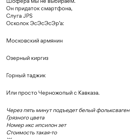
Шофера мы не выбираем.
Он придаток смартфона,
Слуга JPS
Осколок ЭсЭсЭсЭр’а:
Московский армянин
Озерный киргиз
Горный таджик
Или просто Черножопый с Кавказа.
Через пять минут подъедет белый фольксваген
Грязного цвета
Номер икс ипсилон зет
Стоимость такая-то