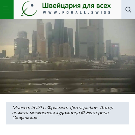
Искусство
,
Литклуб
,
Новости
»
Глухонемая Москва
— осеннее путешествие с отступлениями
Москва, 2021 г. Фрагмент фотографии. Автор
снимка московская художница © Екатерина
Савушкина.