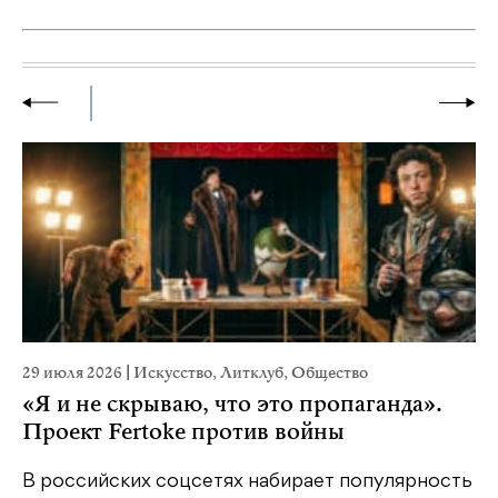
29 июля 2026
|
Искусство
,
Литклуб
,
Общество
23
«Я и не скрываю, что это пропаганда».
М
Проект Fertoke против войны
р
В российских соцсетях набирает популярность
На