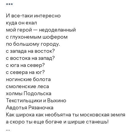
***
И все-таки интересно
куда он ехал
мой герой — недоделанный
с глухонемым шофером
по большому городу.
с запада на восток?
с востока на запад?
с юга на север?
с севера на юг?
ногинские болота
смоленские леса
холмы Подольска
Текстильщики и Выхино
Авдотья Рязаночка
Как широка как необъятна ты московская земля
а скоро ты еще богаче и ширше станешь!
…