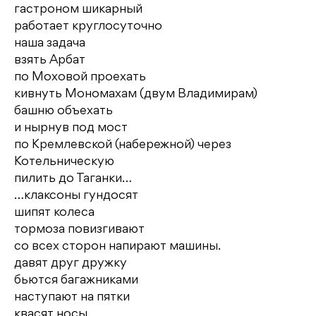
гастроном шикарный
работает круглосуточно
наша задача
взять Арбат
по Моховой проехать
кивнуть Мономахам (двум Владимирам)
башню объехать
и нырнув под мост
по Кремлевской (набережной) через
Котельническую
пилить до Таганки…
…клаксоны гундосят
шипят колеса
тормоза повизгивают
со всех сторон напирают машины.
давят друг дружку
бьются багажниками
наступают на пятки
квасят носы