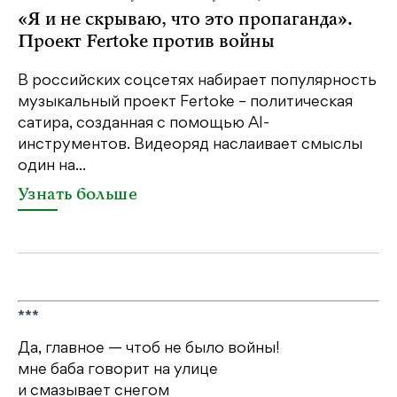
«Я и не скрываю, что это пропаганда».
М
Проект Fertoke против войны
р
В российских соцсетях набирает популярность
На
музыкальный проект Fertoke – политическая
Ге
сатира, созданная с помощью AI-
яр
инструментов. Видеоряд наслаивает смыслы
об
один на...
У
Узнать больше
***
Да, главное — чтоб не было войны!
мне баба говорит на улице
и смазывает снегом