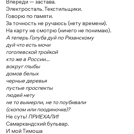
Впереди — застава.
Электросталь. Текстильщики.
Говорю по памяти.
За точность не ручаюсь (нету времени).
На карту не смотрю (ничего не понимаю).
А теперь Голуба дуй по Рязанскому
дуй что есть мочи
гоголевской тройкой
кто же в России…
вокруг глыбы
домов белых
черные деревья
пустые проспекты
людей нету
не то вымерли, не то поубивали
(скопом или поодиночке)?
Не суть!
ПРИЕХАЛИ!
Самаркандский бульвар.
И мой Тимоша