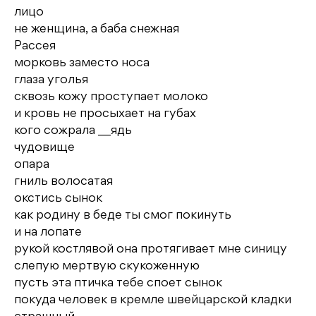
лицо
не женщина, а баба снежная
Рассея
морковь заместо носа
глаза уголья
сквозь кожу проступает молоко
и кровь не просыхает на губах
кого сожрала __ядь
чудовище
опара
гниль волосатая
окстись сынок
как родину в беде ты смог покинуть
и на лопате
рукой костлявой она протягивает мне синицу
слепую мертвую скукоженную
пусть эта птичка тебе споет сынок
покуда человек в кремле швейцарской кладки