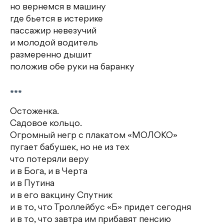
но вернемся в машину
где бьется в истерике
пассажир невезучий
и молодой водитель
размеренно дышит
положив обе руки на баранку
***
Остоженка.
Садовое кольцо.
Огромный негр с плакатом «МОЛОКО»
пугает бабушек, но не из тех
что потеряли веру
и в Бога, и в Черта
и в Путина
и в его вакцину Спутник
и в то, что Троллейбус «Б» придет сегодня
и в то, что завтра им прибавят пенсию