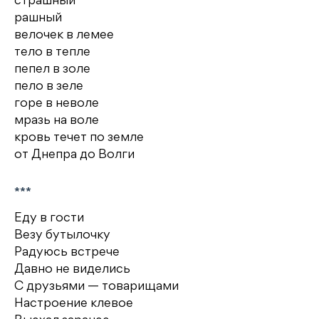
страшный
рашный
велочек в лемее
тело в тепле
пепел в золе
пело в зеле
горе в неволе
мразь на воле
кровь течет по земле
от Днепра до Волги
***
Еду в гости
Везу бутылочку
Радуюсь встрече
Давно не виделись
С друзьями — товарищами
Настроение клевое