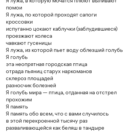
Я лужа, в которую мочатся плюют выливают
помои
Я лужа, по которой проходят сапоги
кроссовки
испуганно цокают каблучки (заблудившиеся)
проезжают колеса
чавкают гусеницы
Я лужа, из которой пьет воду облезший голубь
Я голубь
эта неопрятная городская птица
отрада пьяниц старух наркоманов
склероз площадей
разносчик болезней
Я голубь мира — птица, отданная на отстрел
прохожим
Я память
Я память обо всем, что с вами случилось
в этой перекроенной тысячу раз
разваливающейся как беляш в тандыре