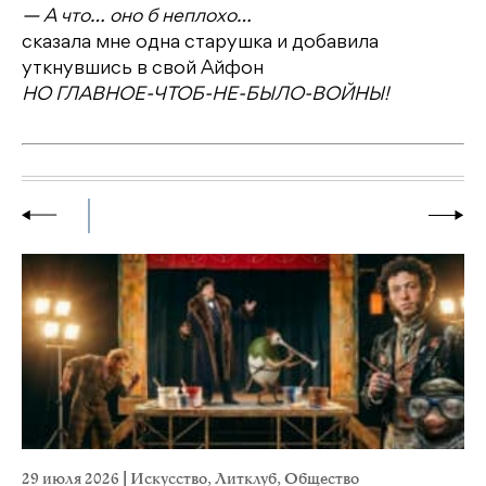
— А что… оно б неплохо…
сказала мне одна старушка и добавила
уткнувшись в свой Айфон
НО ГЛАВНОЕ-ЧTOБ-НЕ-БЫЛО-ВОЙНЫ!
29 июля 2026
|
Искусство
,
Литклуб
,
Общество
23