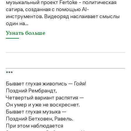
музыкальный проект Fertoke – политическая
Ге
сатира, созданная с помощью AI-
яр
инструментов. Видеоряд наслаивает смыслы
об
один на...
У
Узнать больше
***
Бывает глухая живопись — Гойя!
Поздний Рембрандт,
Четвертый вариант распятия —
Он умер и уже не воскреснет.
Бывает глухая музыка —
Поздний Бетховен, Равель.
При этом наблюдается