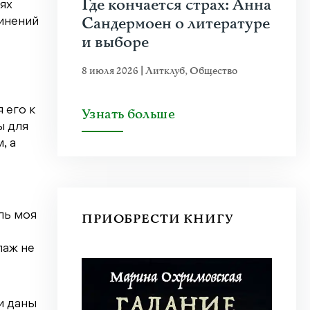
Где кончается страх: Анна
ях
Сандермоен о литературе
чинений
и выборе
8 июля 2026
|
Литклуб
,
Общество
 его к
Узнать больше
ы для
, а
ль моя
ПРИОБРЕСТИ КНИГУ
лаж не
и даны