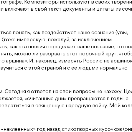
тографе. Композиторы используют в своих творени
ли включают в свой текст документы и цитаты из со
ься понять, как воздействует наше сознание (увы,
(тоже имперскую, пожалуй, за исключением
, как эта поэзия определяет наше сознание, готовя
ять, можно ли разорвать этот порочный круг, чтоб
о аршина». И, наконец, измерять Россию не аршином
 научиться с этой страной и с ее людьми нормально
 Сегодня я ответов на свои вопросы не нахожу. Це
лжается, «считанные дни» превращаются в годы, а
превратиться в священную народную войну. Мой кол
о «наклеенных» год назад стихотворных кусочков (он