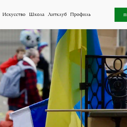
Искусство
,
Литклуб
»
Керим Волковыский. Считанные дн
п
Искусство
Школа
Литклуб
Профиль