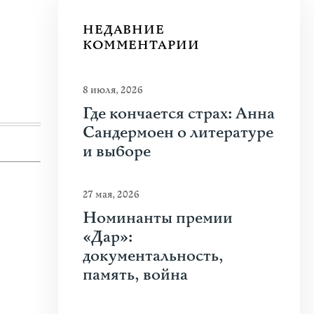
Молдова между фресками, дронами 
НЕДАВНИЕ
На стыке границ Швейцарии, Франции и Гер
КОММЕНТАРИИ
искусства Art Basel. Она объединила на четыре
Узнать больше
8 июля, 2026
Где кончается страх: Анна
Сандермоен о литературе
и выборе
27 мая, 2026
Номинанты премии
«Дар»:
документальность,
память, война