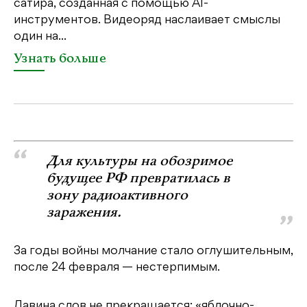
сатира, созданная с помощью AI-
яр
инструментов. Видеоряд наслаивает смыслы
об
один на...
У
Узнать больше
Для культуры на обозримое
будущее РФ превратилась в
зону радиоактивного
заражения.
За годы войны молчание стало оглушительным,
после 24 февраля — нестерпимым.
Лавина слов не прекращается: «яблочно-