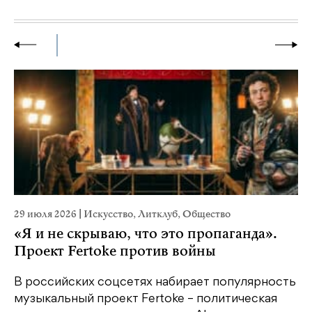
29 июля 2026
|
Искусство
,
Литклуб
,
Общество
23
«Я и не скрываю, что это пропаганда».
М
Проект Fertoke против войны
р
В российских соцсетях набирает популярность
На
музыкальный проект Fertoke – политическая
Ге