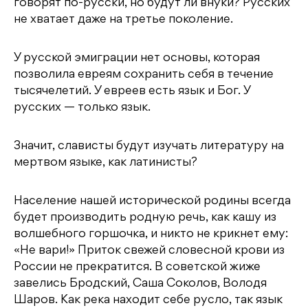
говорят по-русски, но будут ли внуки? Русских
не хватает даже на третье поколение.
У русской эмиграции нет основы, которая
позволила евреям сохранить себя в течение
тысячелетий. У евреев есть язык и Бог. У
русских — только язык.
Значит, слависты будут изучать литературу на
мертвом языке, как латинисты?
Население нашей исторической родины всегда
будет производить родную речь, как кашу из
волшебного горшочка, и никто не крикнет ему:
«Не вари!» Приток свежей словесной крови из
России не прекратится. В советской жиже
завелись Бродский, Саша Соколов, Володя
Шаров. Как река находит себе русло, так язык