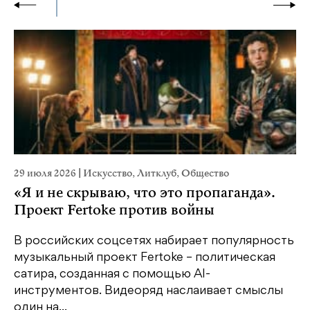
29 июля 2026
|
Искусство
,
Литклуб
,
Общество
23
«Я и не скрываю, что это пропаганда».
М
Проект Fertoke против войны
р
В российских соцсетях набирает популярность
На
музыкальный проект Fertoke – политическая
Ге
сатира, созданная с помощью AI-
яр
инструментов. Видеоряд наслаивает смыслы
об
один на...