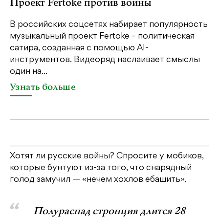
Проект Fertoke против войны
р
В российских соцсетях набирает популярность
На
музыкальный проект Fertoke – политическая
Ге
сатира, созданная с помощью AI-
яр
инструментов. Видеоряд наслаивает смыслы
об
один на...
У
Узнать больше
Хотят ли русские войны? Спросите у мобиков,
которые бунтуют из-за того, что снарядный
голод замучил — «нечем хохлов ебашить».
Полураспад стронция длится 28