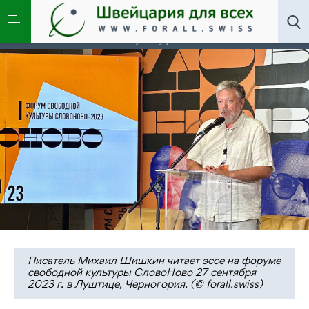
Искусство
,
Литклуб
,
Общество
»
Молчание
наотмашь. Михаил Шишкин — о будущем русской
культуры
Писатель Михаил Шишкин читает эссе на форуме
свободной культуры СловоНово 27 сентября
2023 г. в Луштице, Черногория. (© forall.swiss)