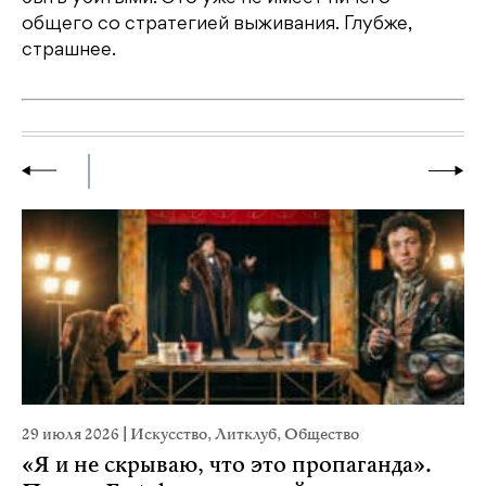
общего со стратегией выживания. Глубже,
страшнее.
29 июля 2026
|
Искусство
,
Литклуб
,
Общество
23
«Я и не скрываю, что это пропаганда».
М