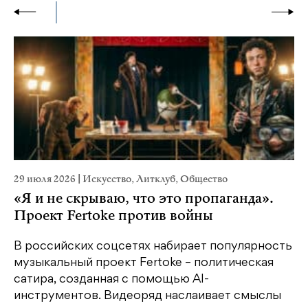
29 июля 2026
|
Искусство
,
Литклуб
,
Общество
19
«Я и не скрываю, что это пропаганда».
Я
Проект Fertoke против войны
«М
ме
В российских соцсетях набирает популярность
дл
музыкальный проект Fertoke – политическая
сатира, созданная с помощью AI-
У
инструментов. Видеоряд наслаивает смыслы