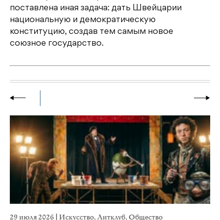
поставлена иная задача: дать Швейцарии
национальную и демократическую
конституцию, создав тем самым новое
союзное государство.
29 июля 2026
|
Искусство
,
Литклуб
,
Общество
19