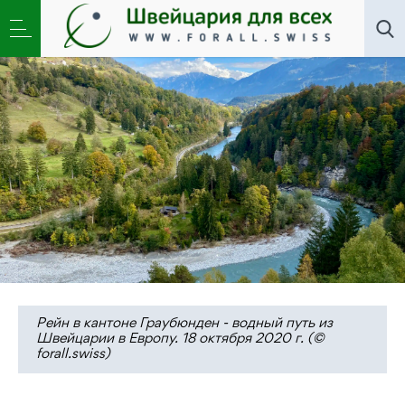
Литклуб
,
Общество
»
Конституции Швейцарии
исполнилось 175 лет
Рейн в кантоне Граубюнден - водный путь из
Швейцарии в Европу. 18 октября 2020 г. (©
forall.swiss)