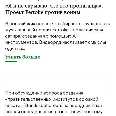
«Я и не скрываю, что это пропаганда».
Я
Проект Fertoke против войны
«М
ме
В российских соцсетях набирает популярность
дл
музыкальный проект Fertoke – политическая
сатира, созданная с помощью AI-
У
инструментов. Видеоряд наслаивает смыслы
один на...
Узнать больше
При обсуждении вопроса создания
«правительственных институтов союзной
власти» (Bundesbehörden) на передний план
вышли определенные разногласия, поэтому