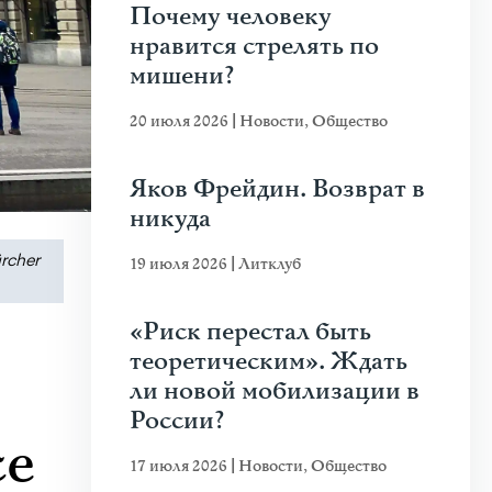
Почему человеку
нравится стрелять по
мишени?
20 июля 2026
|
Новости
,
Общество
Яков Фрейдин. Возврат в
никуда
rcher
19 июля 2026
|
Литклуб
«Риск перестал быть
теоретическим». Ждать
ли новой мобилизации в
России?
се
17 июля 2026
|
Новости
,
Общество