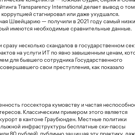
литические конфликты — Южный Судан, Сирия и Сом
инга Transparency International делает вывод о том,
 коррупцией стагнировал или даже ухудшался.
ючая Швейцарию — получили в 2021 году самый низки
оторый имеются необходимые сравнительные данные.
 сразу несколько скандалов в государственном сек
рактов на услуги ИТ по явно завышенным ценам, кот
ем для бывшего сотрудника Государственного
совершавшего свои преступления, как показало
нность госсектора кумовству и частая неспособно
тересов. Классическим примером этого является
курорт в кантоне Граубюнден. Местные политики
й лыжной инфраструктуры бесплатные ски-пассы
или 80 рублей), публично защищая эту практику, даж