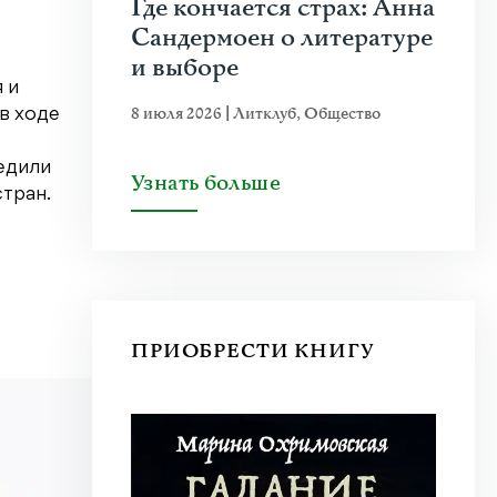
Где кончается страх: Анна
Сандермоен о литературе
и выборе
 и
8 июля 2026
|
Литклуб
,
Общество
в ходе
едили
Узнать больше
тран.
ПРИОБРЕСТИ КНИГУ