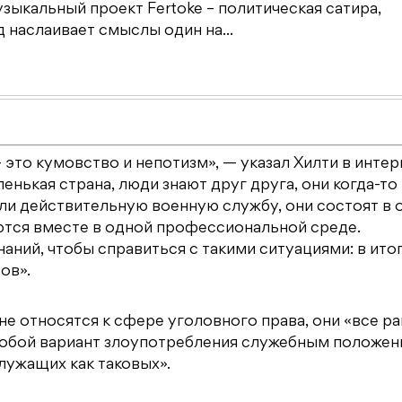
зыкальный проект Fertoke – политическая сатира,
наслаивает смыслы один на...
 это кумовство и непотизм», — указал Хилти в инте
енькая страна, люди знают друг друга, они когда-то
ли действительную военную службу, они состоят в 
аются вместе в одной профессиональной среде.
аний, чтобы справиться с такими ситуациями: в ито
ов».
не относятся к сфере уголовного права, они «все р
собой вариант злоупотребления служебным положен
лужащих как таковых».