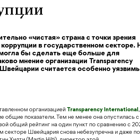
упции
тельно «чистая» страна с точки зрения
о коррупции в государственном секторе. 
а могла бы сделать еще больше для
аково мнение организации Transparency
ор Швейцарии считается особенно уязвим
ставленном организацией
Transparency International
,
общие показатели. Тем не менее она опустилась с
вой общий рейтинг на один пункт по сравнению с 20
ом секторе Швейцария снова небезупречна и даже п
 Хилти (Martin Hilti), директор этой