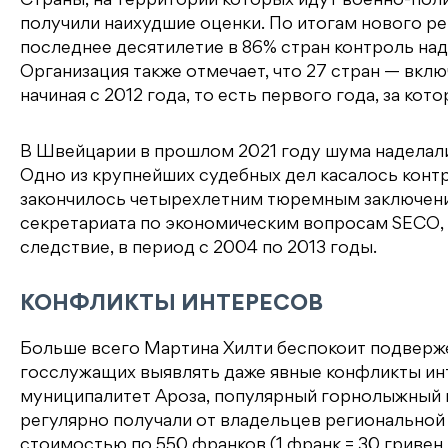
Страны, на территории которых идут военно-по
получили наихудшие оценки. По итогам нового рейт
последнее десятилетие в 86% стран контроль над
Организация также отмечает, что 27 стран — вкл
начиная с 2012 года, то есть первого года, за к
В Швейцарии в прошлом 2021 году шума наделали
Одно из крупнейших судебных дел касалось конт
закончилось четырехлетним тюремным заключени
секретариата по экономическим вопросам SECO, 
следствие, в период с 2004 по 2013 годы.
КОНФЛИКТЫ ИНТЕРЕСОВ
Больше всего Мартина Хилти беспокоит подверже
госслужащих выявлять даже явные конфликты ин
муниципалитет Ароза, популярный горнолыжный 
регулярно получали от владельцев регионально
стоимостью по 550 франков (1 франк = 30 гривен 