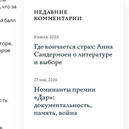
али —
 что за
НЕДАВНИЕ
КОММЕНТАРИИ
й балл
8 июля, 2026
торе.
Где кончается страх: Анна
орое
Сандермоен о литературе
и выборе
27 мая, 2026
Номинанты премии
«Дар»:
сть
документальность,
память, война
е