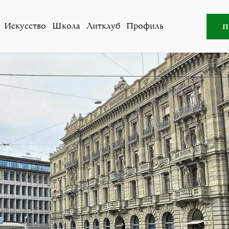
во
»
Швейцария скатилась вниз в индексе восприятия к
п
Искусство
Школа
Литклуб
Профиль