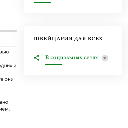
Как меняется работа журналиста после пере
безответственности? Как проверять свидетел
Узнать больше
ШВЕЙЦАРИЯ ДЛЯ ВСЕХ
рвью
В социальных сетях
одних и
ге они
авно
ием,