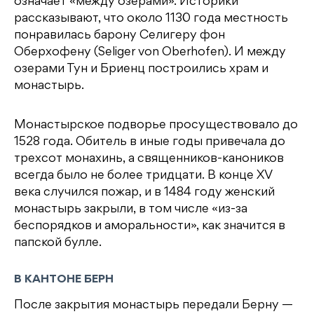
означает «между озерами». Историки
рассказывают, что около 1130 года местность
понравилась барону Селигеру фон
Оберхофену (Seliger von Oberhofen). И между
озерами Тун и Бриенц построились храм и
монастырь.
Монастырское подворье просуществовало до
1528 года. Обитель в иные годы привечала до
трехсот монахинь, а священников-каноников
всегда было не более тридцати. В конце XV
века случился пожар, и в 1484 году женский
монастырь закрыли, в том числе «из-за
беспорядков и аморальности», как значится в
папской булле.
В КАНТОНЕ БЕРН
После закрытия монастырь передали Берну —