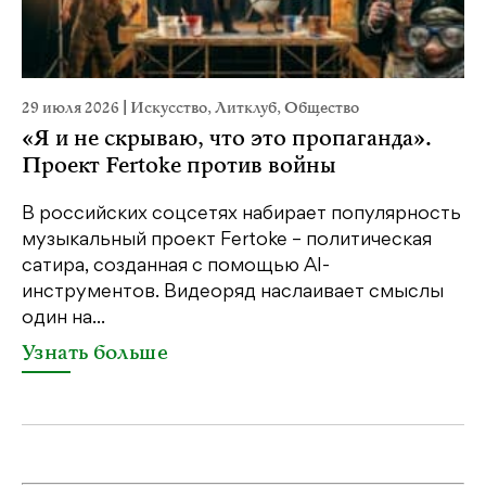
29 июля 2026
|
Искусство
,
Литклуб
,
Общество
23
«Я и не скрываю, что это пропаганда».
М
Проект Fertoke против войны
р
В российских соцсетях набирает популярность
На
музыкальный проект Fertoke – политическая
Ге
сатира, созданная с помощью AI-
яр
инструментов. Видеоряд наслаивает смыслы
об
один на...
У
Узнать больше