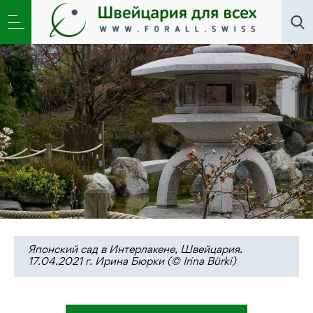
Искусство
,
Новости
,
Общество
»
Чудесные
превращения в саду Интерлакена
Японский сад в Интерлакене, Швейцария.
17.04.2021 г. Ирина Бюрки (© Irina Bürki)