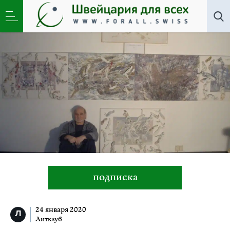
Литклуб
»
Николай Эстис. Табак, семья и школа
подписка
24 января 2020
Литклуб