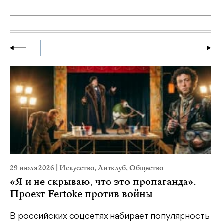
29 июля 2026
|
Искусство
,
Литклуб
,
Общество
19
«Я и не скрываю, что это пропаганда».
Я
Проект Fertoke против войны
«М
ме
В российских соцсетях набирает популярность