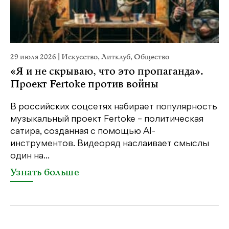
29 июля 2026
|
Искусство
,
Литклуб
,
Общество
19
«Я и не скрываю, что это пропаганда».
Я
Проект Fertoke против войны
«М
ме
В российских соцсетях набирает популярность
дл
музыкальный проект Fertoke – политическая
сатира, созданная с помощью AI-
У
инструментов. Видеоряд наслаивает смыслы
один на...
Узнать больше