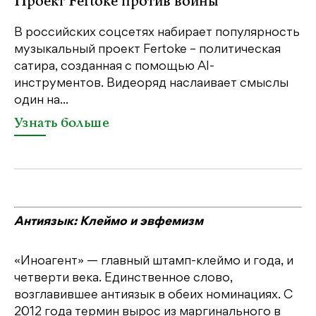
Проект Fertoke против войны
«М
ме
В российских соцсетях набирает популярность
дл
музыкальный проект Fertoke – политическая
сатира, созданная с помощью AI-
У
инструментов. Видеоряд наслаивает смыслы
один на...
Узнать больше
Антиязык: Клеймо и эвфемизм
«Иноагент» — главный штамп-клеймо и года, и
четверти века. Единственное слово,
возглавившее антиязык в обеих номинациях. С
2012 года термин вырос из маргинального в