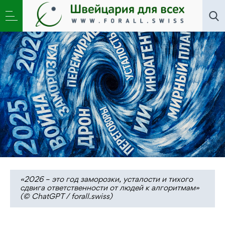
Литклуб
,
Новости
,
Общество
»
Между СВО и ИИ.
Михаил Эпштейн – о вербальном портрете эпохи
«2026 – это год заморозки, усталости и тихого
сдвига ответственности от людей к алгоритмам»
(© ChatGPT / forall.swiss)