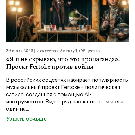
29 июля 2026
|
Искусство
,
Литклуб
,
Общество
19
«Я и не скрываю, что это пропаганда».
Я
Проект Fertoke против войны
«М
ме
В российских соцсетях набирает популярность
дл
музыкальный проект Fertoke – политическая
сатира, созданная с помощью AI-
У
инструментов. Видеоряд наслаивает смыслы
один на...
Узнать больше