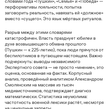
словами года «Пушкин», «Семья» и «Победа» —
перформативы лояльности, попытка
заговорить реальность, навязать ей «должное»
вместо «сущего». Это язык мёртвых ритуалов.
Разрыв между этими словарями
катастрофичен. Власть празднует юбилеи в
духе возвышающего обмана прошлого
(Пушкин — к 225-летию), пока люди прячутся от
беспилотников в пугающем настоящем. Важно
подчеркнуть: выводы независимого
Экспертного совета — не просто «мнение», это
оценка, основанная на фактах. Корпусный
анализ, проведённый аналитиком Александром
Смолянским на массиве из тысяч
медиаисточников, подтверждает диагноз
математически. Статистика неумолима:
частотность военной лексики растёт, несмотря
на цензурные запреты.