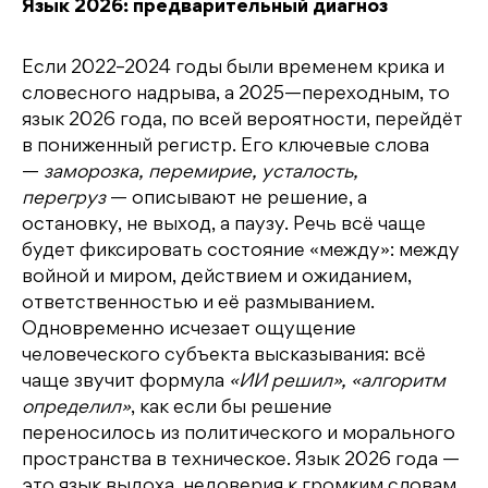
Язык 2026: предварительный диагноз
Если 2022–2024 годы были временем крика и
словесного надрыва, а 2025—переходным, то
язык 2026 года, по всей вероятности, перейдёт
в пониженный регистр. Его ключевые слова
—
заморозка, перемирие, усталость,
перегруз
— описывают не решение, а
остановку, не выход, а паузу. Речь всё чаще
будет фиксировать состояние «между»: между
войной и миром, действием и ожиданием,
ответственностью и её размыванием.
Одновременно исчезает ощущение
человеческого субъекта высказывания: всё
чаще звучит формула
«ИИ решил», «алгоритм
определил»
, как если бы решение
переносилось из политического и морального
пространства в техническое. Язык 2026 года —
это язык выдоха, недоверия к громким словам