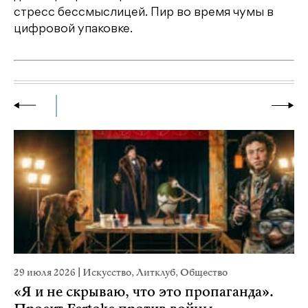
стресс бессмыслицей. Пир во время чумы в
цифровой упаковке.
29 июля 2026
|
Искусство
,
Литклуб
,
Общество
19
«Я и не скрываю, что это пропаганда».
Я