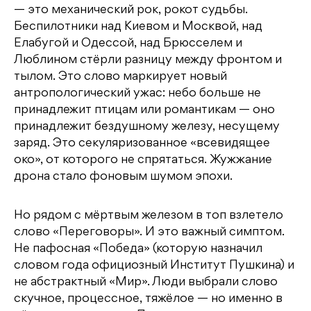
— это механический рок, рокот судьбы.
Беспилотники над Киевом и Москвой, над
Елабугой и Одессой, над Брюсселем и
Люблином стёрли разницу между фронтом и
тылом. Это слово маркирует новый
антропологический ужас: небо больше не
принадлежит птицам или романтикам — оно
принадлежит бездушному железу, несущему
заряд. Это секуляризованное «всевидящее
око», от которого не спрятаться. Жужжание
дрона стало фоновым шумом эпохи.
Но рядом с мёртвым железом в топ взлетело
слово «Переговоры». И это важный симптом.
Не пафосная «Победа» (которую назначил
словом года официозный Институт Пушкина) и
не абстрактный «Мир». Люди выбрали слово
скучное, процессное, тяжёлое — но именно в