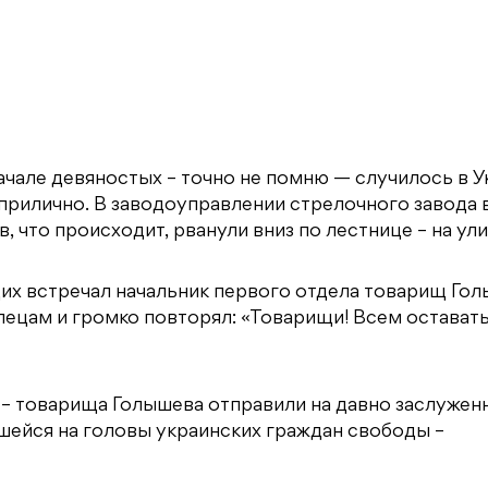
начале девяностых – точно не помню — случилось в 
 прилично. В заводоуправлении стрелочного завода 
в, что происходит, рванули вниз по лестнице – на ули
щих встречал начальник первого отдела товарищ Го
лецам и громко повторял: «Товарищи! Всем оставать
о – товарища Голышева отправили на давно заслужен
вшейся на головы украинских граждан свободы –