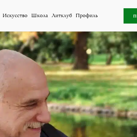
уб
»
Мемуарные байки: продолжение, которое всё ещё с
п
Искусство
Школа
Литклуб
Профиль