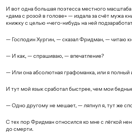
И вот одна большая поэтесса местного масштаб
«дама с розой в голове» — издала за счёт мужа к
книжку с целью «чего-нибудь на ней подзаработать
— Господин Хургин, — сказал Фридман, — читаю к
— И как, — спрашиваю, — впечатление?
— Или она абсолютная графоманка, или я полный 
И тут мой язык сработал быстрее, чем мои бедные
— Одно другому не мешает, — ляпнул я, тут же сп
С тех пор Фридман относился ко мне с лёгкой нена
до смерти.