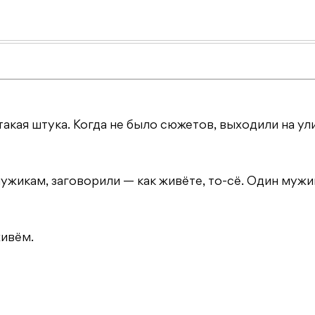
акая штука. Когда не было сюжетов, выходили на ул
 мужикам, заговорили — как живёте, то-сё. Один муж
живём.