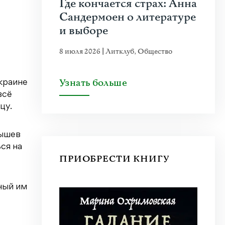
Где кончается страх: Анна
Сандермоен о литературе
и выборе
8 июля 2026
|
Литклуб
,
Общество
Узнать больше
Украине
всё
цу.
лышев
ся на
ПРИОБРЕСТИ КНИГУ
ный им