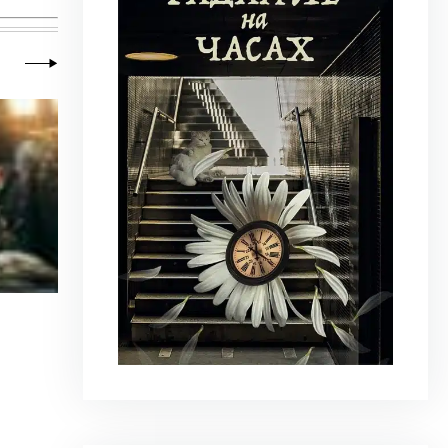
19 июля 2026
|
Литклуб
Яков Фрейдин. Возврат в никуда
«Мои друзья-приятели в Америке усиленно ме
интересного? В той стране...