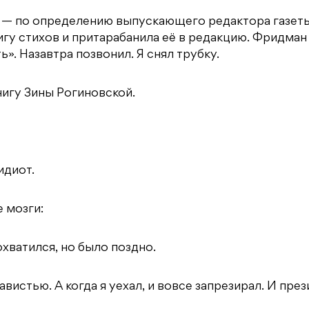
а — по определению выпускающего редактора газет
нигу стихов и притарабанила её в редакцию. Фридман
». Назавтра позвонил. Я снял трубку.
нигу Зины Рогиновской.
идиот.
 мозги:
охватился, но было поздно.
вистью. А когда я уехал, и вовсе запрезирал. И пре