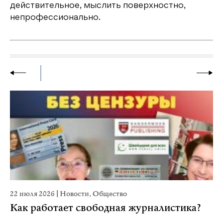
действительное, мыслить поверхностно,
непрофессионально.
22 июля 2026
|
Новости
,
Общество
20
Как работает свободная журналистика?
П
м