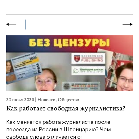
22 июля 2026
|
Новости
,
Общество
20
Как работает свободная журналистика?
П
м
Как меняется работа журналиста после
переезда из России в Швейцарию? Чем
Чт
свобода слова отличается от
по