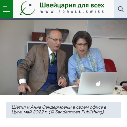
Новости
,
Общество
,
Переводы
»
Шетил
Сандермоен. Что делать, чтобы в России жить
хорошо
Шетил и Анна Сандермоены в своем офисе в
Цуге, май 2022 г. (© Sandermoen Publishing)