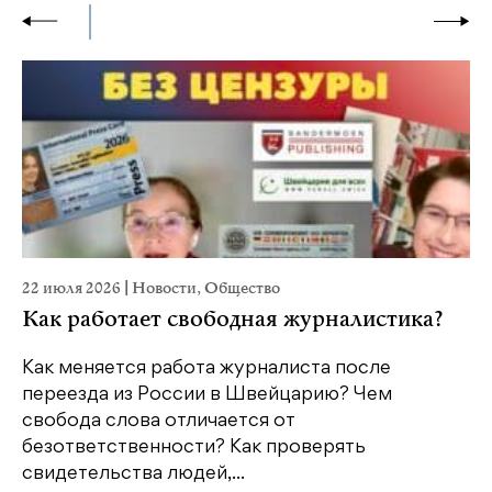
22 июля 2026
|
Новости
,
Общество
20
Как работает свободная журналистика?
П
м
Как меняется работа журналиста после
переезда из России в Швейцарию? Чем
Чт
свобода слова отличается от
по
безответственности? Как проверять
по
свидетельства людей,...
се