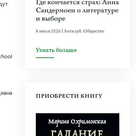
Где кончается страх: Анна
дут
Сандермоен о литературе
и выборе
8 июля 2026
|
Литклуб
,
Общество
Узнать больше
chool
Диана
ПРИОБРЕСТИ КНИГУ