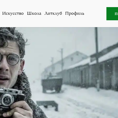
,
Общество
»
Цена правды, русский язык и другое на кин
п
Искусство
Школа
Литклуб
Профиль