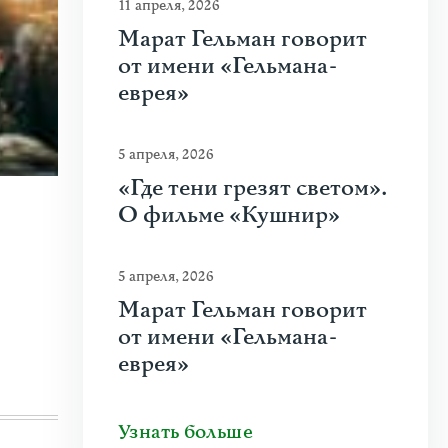
11 апреля, 2026
Марат Гельман говорит
от имени «Гельмана-
еврея»
5 апреля, 2026
«Где тени грезят светом».
О фильме «Кушнир»
23 июня 2026
|
Искусство
Молдова между фресками, дронами 
5 апреля, 2026
На стыке границ Швейцарии, Франции и Гер
Марат Гельман говорит
искусства Art Basel. Она объединила на четыре
от имени «Гельмана-
Узнать больше
еврея»
Узнать больше