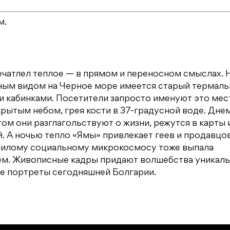
м.
чатлел теплое — в прямом и переносном смыслах. 
пным видом на Черное море имеется старый термал
 кабинками. Посетители запросто именуют это мес
крытым небом, грея кости в 37-градусной воде. Дне
м они разглагольствуют о жизни, режутся в карты 
 А ночью тепло «Ямы» привлекает геев и продавцов
 милому социальному микрокосмосу тоже выпала
всем. Живописные кадры придают волшебства уникал
ые портреты сегодняшней Болгарии.