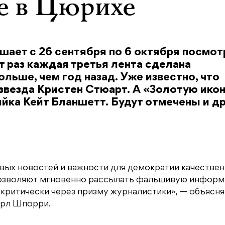
е в Цюрихе
шает с 26 сентября по 6 октября посмот
т раз каждая третья лента сделана
ьше, чем год назад. Уже известно, что
звезда Кристен Стюарт. А «Золотую ико
йка Кейт Бланшетт. Будут отмечены и д
вых новостей и важности для демократии качестве
позволяют мгновенно рассылать фальшивую информ
критически через призму журналистики», — объясн
арл Шпорри.