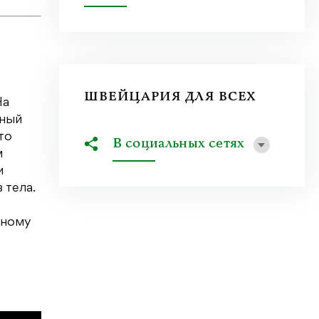
ШВЕЙЦАРИЯ ДЛЯ ВСЕХ
На
ьный
то
В социальных сетях
м
и
 тела.
ьному