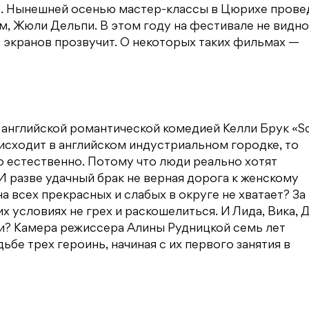
о. Нынешней осенью мастер-классы в Цюрихе прове
м, Жюли Дельпи. В этом году на фестивале не видно
с экранов прозвучит. О некоторых таких фильмах —
 английской романтической комедией Келли Брук «S
оисходит в английском индустриальном городке, то
о естественно. Потому что люди реально хотят
 И разве удачный брак не верная дорога к женскому
а всех прекрасных и слабых в округе не хватает? За
 условиях не грех и раскошелиться. И Лида, Вика, 
чи? Камера режиссера Алины Рудницкой семь лет
ьбе трех героинь, начиная с их первого занятия в