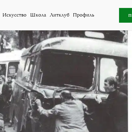
Все авторы
»
Леонид Шинкарёв
п
Искусство
Школа
Литклуб
Профиль