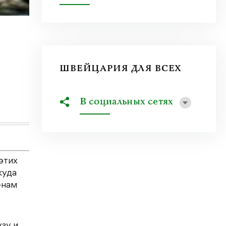
19 июля 2026
|
Литклуб
Яков Фрейдин. Возврат в никуда
ШВЕЙЦАРИЯ ДЛЯ ВСЕХ
«Мои друзья-приятели в Америке усиленно ме
интересного? В той стране...
В социальных сетях
Узнать больше
этих
куда
енам