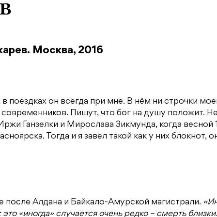
в
арев. Москва, 2016
 в поездках он всегда при мне. В нём ни строчки мо
их современников. Пишут, что бог на душу положит. Не
ржи Ганзелки и Мирослава Зикмунда, когда весной 
ноярска. Тогда и я завел такой как у них блокнот, о
е после Алдана и Байкало-Амурской магистрали.
«Ин
это «иногда» случается очень редко – смерть близких