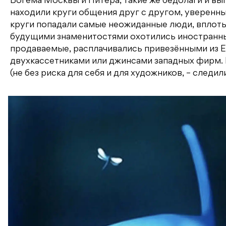
Богема Москвы и Питера, такие же бедолаги и вы
находили круги общения друг с другом, уверенные
круги попадали самые неожиданные люди, вплоть д
будущими знаменитостями охотились иностранные
продаваемые, расплачивались привезёнными из 
двухкассетниками или джинсами западных фирм.
(не без риска для себя и для художников, – следи