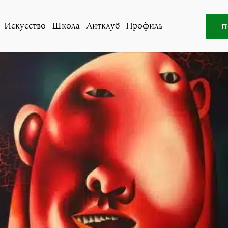
клуб
»
40 лет в комнате с «Автопортретом». Леонид Шин
п
Искусство
Школа
Литклуб
Профиль