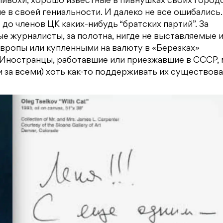
пивохи, хорошо известные в пивнушках своих город
 в своей гениальности. И далеко не все ошибались.
о членов ЦК каких-нибудь “братских партий”. За
 журналисты, за полотна, нигде не выставляемые и
Европы или купленными на валюту в «Березках»
 Иностранцы, работавшие или приезжавшие в СССР, 
ли за всеми) хоть как-то поддерживать их существова