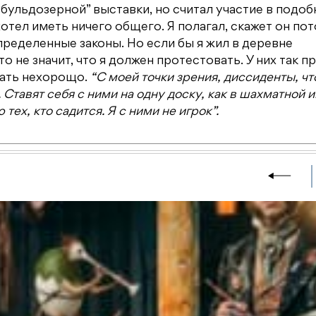
бульдозерной” выставки, но считал участие в подо
хотел иметь ничего общего. Я полагал, скажет он пот
пределенные законы. Но если бы я жил в деревне
то не значит, что я должен протестовать. У них так п
шать нехорощо.
“С моей точки зрения, диссиденты, чт
тавят себя с ними на одну доску, как в шахматной и
тех, кто садится. Я с ними не игрок”.