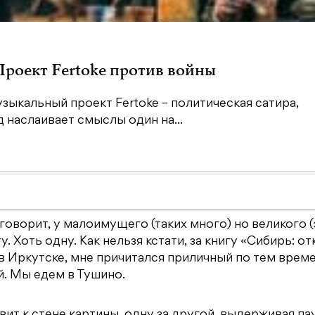
 Проект Fertoke против войны
зыкальный проект Fertoke – политическая сатира,
наслаивает смыслы один на...
оворит, у малоимущего (таких много) но великого (
у. Хоть одну. Как нельзя кстати, за книгу «Сибирь: от
у в Иркутске, мне причитался приличный по тем врем
й. Мы едем в Тушино.