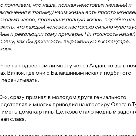
о понимаем, что наша, полная неистовых желаний и
 заключения в тюрьму) наша жизнь есть просто мгнове
есколько часов, проживши полную жизнь, подобно наш
жить, что каждый человек настолько сильно чувству
Войны и революции тому примеры. Ничтожность нашей
овку, как бы длинность, выраженную в календаре,
ков».
 не на подвесном ли мосту через Алдан, когда в ноч
рах Вилюя, где они с Балакшиным искали подбитого
и перечитывать.
0-х, сразу признал в молодом друге гениального
редставлял и многих приводил на квартиру Олега в 
и иметь дома картины Целкова стало модным задолг
вая слава.