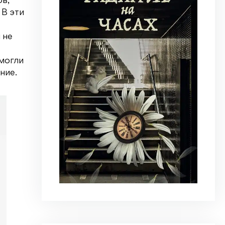
ов,
 В эти
 не
могли
ние.