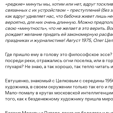
«редкие» минуты мы, хотим или нет, вдруг тосклив
связанных с их устройством – преступлений (без
как вдруг удивляет нас, что бабочка живет лишь н
вероятно, для них очень длинную. Можно предполо
свою «минутность», что не желает в это верить. 
рождает желание придать ей закономерную расфас
праздниках и журналистике! Август 1975, Олег Цел
Где пришло ему в голову это философское эссе? –
посреди реки, отражались огни поселка, или в го
глухаря? Не знаю, а так хорошо, так тепло читать 
Евтушенко, знакомый с Целковым с середины 195
художника, в своем окружении только так его и п
Мало-помалу в кругах московской интеллигенци
того, как к безденежному художнику пришла миро