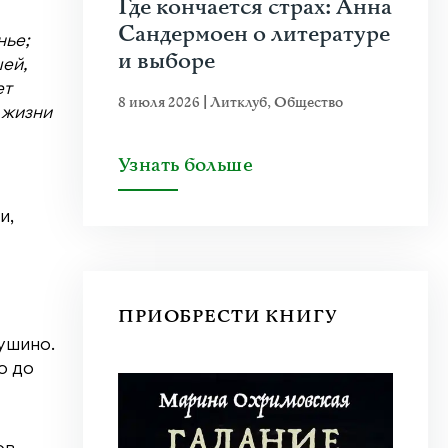
Где кончается страх: Анна
Сандермоен о литературе
нье;
и выборе
ей,
ет
8 июля 2026
|
Литклуб
,
Общество
 жизни
Узнать больше
и,
ПРИОБРЕСТИ КНИГУ
Тушино.
о до