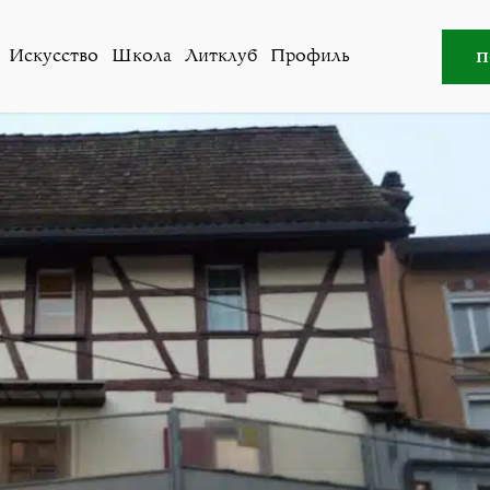
Все авторы
»
Дмитрий Матвеев
п
Искусство
Школа
Литклуб
Профиль