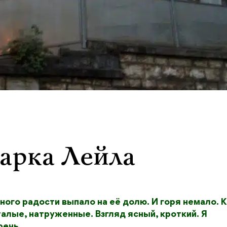
арка Лейла
ного радости выпало на её долю. И горя немало. К
талые, натруженные. Взгляд ясный, кроткий. Я
 речь…