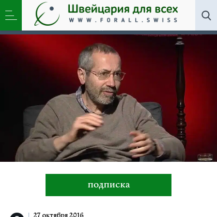
Общество
»
Леонид Радзиховский: Россия
выполняет для Украины такую же функцию, как
США для России
подписка
27 октября 2016