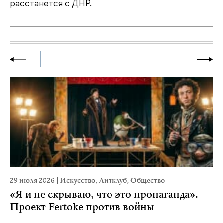
расстанется с ДНР.
29 июля 2026
|
Искусство
,
Литклуб
,
Общество
22
«Я и не скрываю, что это пропаганда».
К
Проект Fertoke против войны
Ка