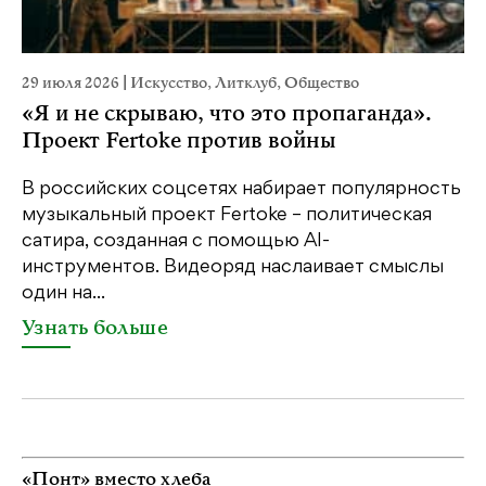
29 июля 2026
|
Искусство
,
Литклуб
,
Общество
22
«Я и не скрываю, что это пропаганда».
К
Проект Fertoke против войны
Ка
пе
В российских соцсетях набирает популярность
св
музыкальный проект Fertoke – политическая
бе
сатира, созданная с помощью AI-
св
инструментов. Видеоряд наслаивает смыслы
один на...
У
Узнать больше
«Понт» вместо хлеба