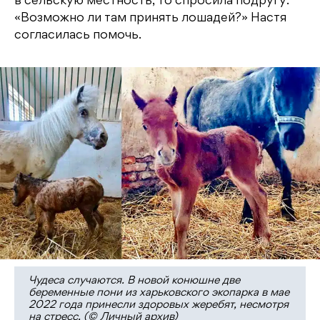
в сельскую местность, то спросила подругу:
«Возможно ли там принять лошадей?» Настя
согласилась помочь.
Чудеса случаются. В новой конюшне две
беременные пони из харьковского экопарка в мае
2022 года принесли здоровых жеребят, несмотря
на стресс. (© Личный архив)