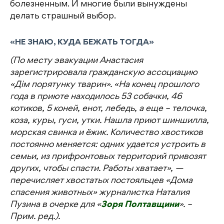
болезненным. И многие были вынуждены
делать страшный выбор.
«НЕ ЗНАЮ, КУДА БЕЖАТЬ ТОГДА»
(По месту эвакуации Анастасия
зарегистрировала гражданскую ассоциацию
«Дім порятунку тварин». «На конец прошлого
года в приюте находилось 53 собачки, 46
котиков, 5 коней, енот, лебедь, а еще – телочка,
коза, куры, гуси, утки. Нашла приют шиншилла,
морская свинка и ёжик. Количество хвостиков
постоянно меняется: одних удается устроить в
семьи, из прифронтовых территорий привозят
других, чтобы спасти. Работы хватает», —
перечисляет хвостатых постояльцев «Дома
спасения животных» журналистка Наталия
Пузина в очерке для «
Зоря Полтавщини
». –
Прим. ред.).