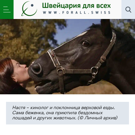
Общество
»
Кони войны. Из блога Штеффи
Кляйнляйн
Настя – кинолог и поклонница верховой езды.
Сама беженка, она приютила бездомных
лошадей и других животных. (© Личный архив)