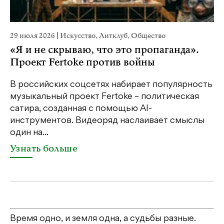
29 июля 2026
|
Искусство
,
Литклуб
,
Общество
22
«Я и не скрываю, что это пропаганда».
К
Проект Fertoke против войны
Ка
пе
В российских соцсетях набирает популярность
св
музыкальный проект Fertoke – политическая
бе
сатира, созданная с помощью AI-
св
инструментов. Видеоряд наслаивает смыслы
один на...
У
Узнать больше
Время одно, и земля одна, а судьбы разные.