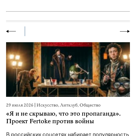
29 июля 2026
|
Искусство
,
Литклуб
,
Общество
22
«Я и не скрываю, что это пропаганда».
К
Проект Fertoke против войны
Ка
пе
В российских соцсетях набирает популярность