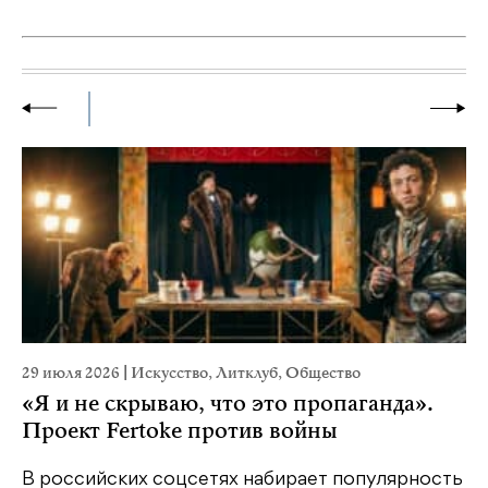
29 июля 2026
|
Искусство
,
Литклуб
,
Общество
22
«Я и не скрываю, что это пропаганда».
К
Проект Fertoke против войны
Ка
пе
В российских соцсетях набирает популярность