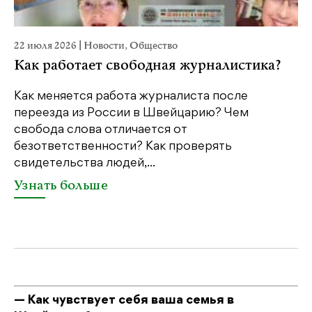
22 июля 2026
|
Новости
,
Общество
20
Как работает свободная журналистика?
П
м
Как меняется работа журналиста после
переезда из России в Швейцарию? Чем
Чт
свобода слова отличается от
по
безответственности? Как проверять
по
свидетельства людей,...
се
Узнать больше
У
— Как чувствует себя ваша семья в