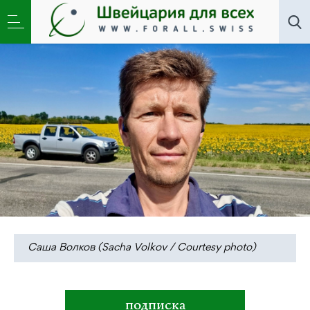
Новости
,
Общество
»
Саша Волков: «Украина
сегодня производит безопасность для Европы»
Саша Волков (Sacha Volkov / Courtesy photo)
подписка