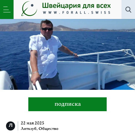
Все авторы
»
Евгений Пороховой
подписка
22 мая 2025
Литклуб
,
Общество