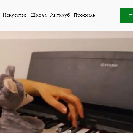
Все авторы
»
Татяная Поло
п
Искусство
Школа
Литклуб
Профиль