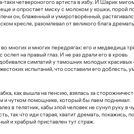
а-таки четвероногого артиста в избу. И Шарик миго
е еще и опростает миску с молоком у кошки, порой п
печи он, блаженный и умиротворённый, растягивалс
ском кресле, разомлевал от великого блага дремать
о многих и многих передрягах: его и медведица тр
 ослеп на правый глаз. И не раз драли его в кровь
 добивался симпатий у тамошних молодых красивых 
 жестоких испытаний, что составили его доблесть, у
абка, как вышла на пенсию, взялась за сторожничест
м и чутком помощнике, который бы лаем поднимал
залез в телятник, кабы злой человек не сунул руку в 
ть, так что иди старая, хватит дремать, покажись, п
ный и храбрый приставлен тут страж.