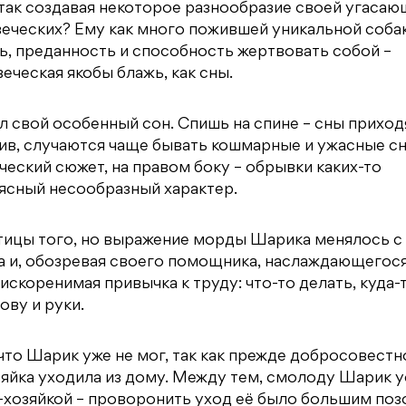
так создавая некоторое разнообразие своей угаса
веческих? Ему как много пожившей уникальной собак
ь, преданность и способность жертвовать собой –
еческая якобы блажь, как сны.
 свой особенный сон. Спишь на спине – сны приход
тив, случаются чаще бывать кошмарные и ужасные сн
еский сюжет, на правом боку – обрывки каких-то
ясный несообразный характер.
астицы того, но выражение морды Шарика менялось с
ка и, обозревая своего помощника, наслаждающегося
скоренимая привычка к труду: что-то делать, куда-
ову и руки.
что Шарик уже не мог, так как прежде добросовестн
зяйка уходила из дому. Между тем, смолоду Шарик 
-хозяйкой – проворонить уход её было большим поз