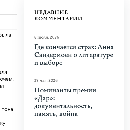
Узнать больше
НЕДАВНИЕ
КОММЕНТАРИИ
была
8 июля, 2026
Где кончается страх: Анна
Сандермоен о литературе
и выборе
для
рочем,
27 мая, 2026
ыл
Номинанты премии
«Дар»:
документальность,
 тона
память, война
вку