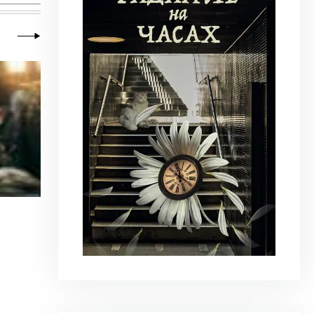
19 июля 2026
|
Литклуб
Яков Фрейдин. Возврат в никуда
«Мои друзья-приятели в Америке усиленно ме
интересного? В той стране...