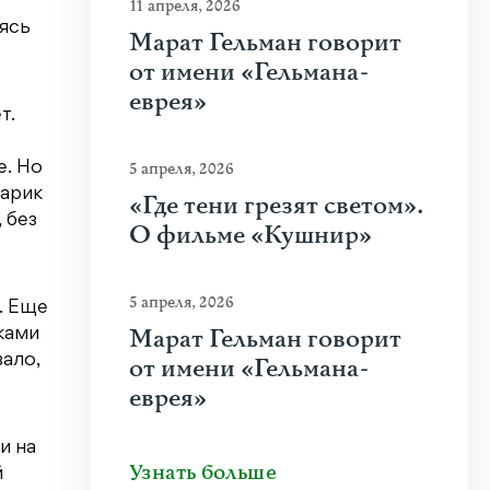
11 апреля, 2026
аясь
Марат Гельман говорит
от имени «Гельмана-
еврея»
т.
5 апреля, 2026
е. Но
Шарик
«Где тени грезят светом».
 без
О фильме «Кушнир»
5 апреля, 2026
. Еще
Марат Гельман говорит
ками
ало,
от имени «Гельмана-
еврея»
и на
Узнать больше
й