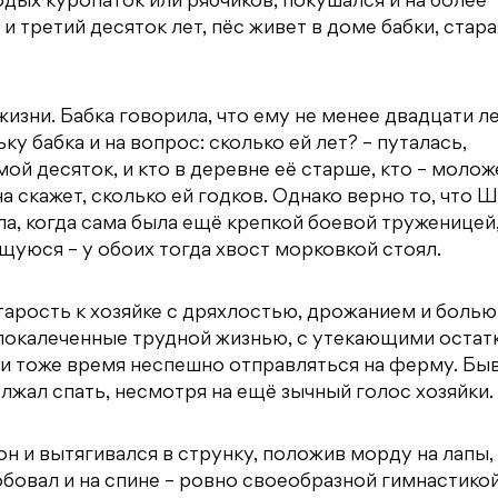
лодых куропаток или рябчиков, покушался и на более
 и третий десяток лет, пёс живет в доме бабки, стар
зни. Бабка говорила, что ему не менее двадцати ле
ку бабка и на вопрос: сколько ей лет? – путалась,
й десяток, и кто в деревне её старше, кто – молож
а скажет, сколько ей годков. Однако верно то, что 
а, когда сама была ещё крепкой боевой труженицей,
щуюся – у обоих тогда хвост морковкой стоял.
арость к хозяйке с дряхлостью, дрожанием и болью
е покалеченные трудной жизнью, с утекающими остат
 и тоже время неспешно отправляться на ферму. Быв
жал спать, несмотря на ещё зычный голос хозяйки.
 и вытягивался в струнку, положив морду на лапы, 
обовал и на спине – ровно своеобразной гимнастико