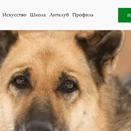
Литклуб
»
Шарко и бабка
п
Искусство
Школа
Литклуб
Профиль