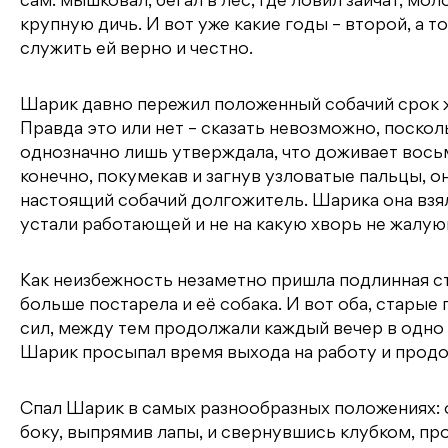
сам: мышковал, бегал в лес, где ловил зайчат, мо
крупную дичь. И вот уже какие годы – второй, а то
служить ей верно и честно.
Шарик давно пережил положенный собачий срок жи
Правда это или нет – сказать невозможно, посколь
однозначно лишь утверждала, что доживает восьмо
конечно, покумекав и загнув узловатые пальцы, он
настоящий собачий долгожитель. Шарика она взял
устали работающей и не на какую хворь не жалую
Как неизбежность незаметно пришла подлинная ст
больше постарела и её собака. И вот оба, стары
сил, между тем продолжали каждый вечер в одно
Шарик просыпал время выхода на работу и продол
Спал Шарик в самых разнообразных положениях: он
боку, выпрямив лапы, и свернувшись клубком, пр