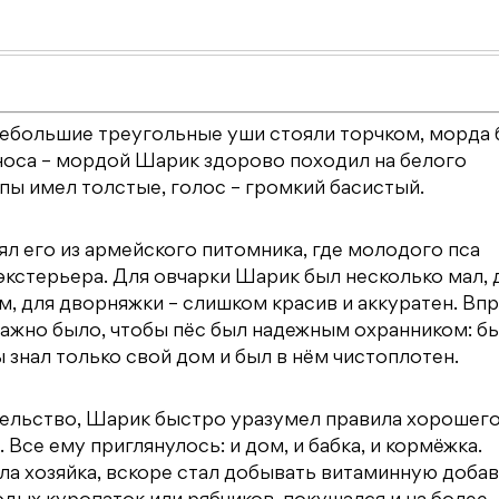
Небольшие треугольные уши стояли торчком, морда 
 носа – мордой Шарик здорово походил на белого
пы имел толстые, голос – громкий басистый.
зял его из армейского питомника, где молодого пса
кстерьера. Для овчарки Шарик был несколько мал, 
м, для дворняжки – слишком красив и аккуратен. Вп
 важно было, чтобы пёс был надежным охранником: б
ы знал только свой дом и был в нём чистоплотен.
ительство, Шарик быстро уразумел правила хорошего
. Все ему приглянулось: и дом, и бабка, и кормёжка.
ла хозяйка, вскоре стал добывать витаминную доба