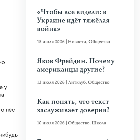
«Чтобы все видели: в
Украине идёт тяжёлая
война»
15 июля 2026
|
Новости
,
Общество
Яков Фрейдин. Почему
но
американцы другие?
13 июля 2026
|
Литклуб
,
Общество
е у
ла
Как понять, что текст
заслуживает доверия?
то пёс
10 июля 2026
|
Общество
,
Школа
-нибудь