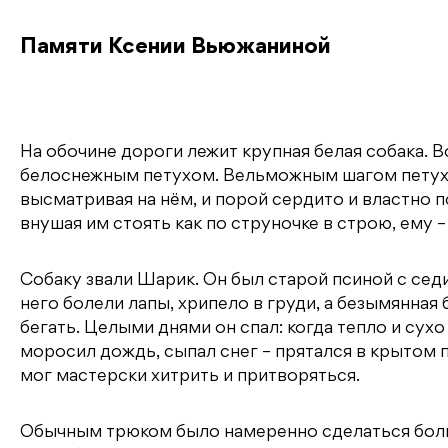
Памяти Ксении Вьюжаниной
На обочине дороги лежит крупная белая собака. В
белоснежным петухом. Вельможным шагом петух 
высматривая на нём, и порой сердито и властно п
внушая им стоять как по струночке в строю, ему –
Собаку звали Шарик. Он был старой псиной с сед
него болели лапы, хрипело в груди, а безымянная
бегать. Целыми днями он спал: когда тепло и сухо
моросил дождь, сыпал снег – прятался в крытом по
мог мастерски хитрить и притворяться.
Обычным трюком было намеренно сделаться больн