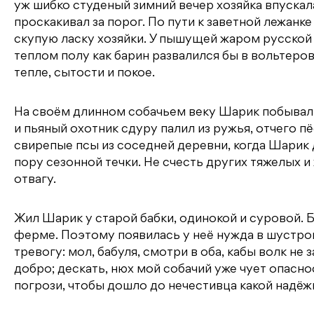
уж шибко студеный зимний вечер хозяйка впускал
проскакивал за порог. По пути к заветной лежанк
скупую ласку хозяйки. У пышущей жаром русской 
теплом полу как барин развалился бы в вольтеров
тепле, сытости и покое.
На своём длинном собачьем веку Шарик побывал в
и пьяный охотник сдуру палил из ружья, отчего пёс
свирепые псы из соседней деревни, когда Шарик
пору сезонной течки. Не счесть других тяжелых и
отвагу.
Жил Шарик у старой бабки, одинокой и суровой. Б
ферме. Поэтому появилась у неё нужда в шустро
тревогу: мол, бабуля, смотри в оба, кабы волк не 
добро; дескать, нюх мой собачий уже чует опаснос
погрози, чтобы дошло до нечестивца какой надёж