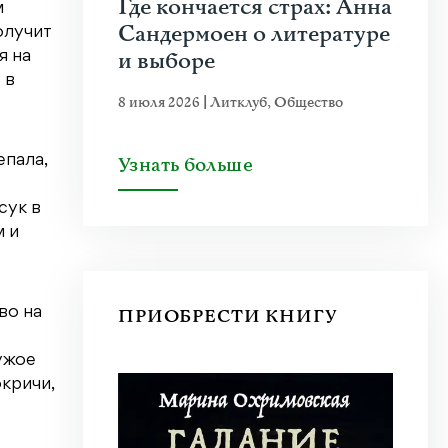
Где кончается страх: Анна
м
Сандермоен о литературе
олучит
и выборе
я на
 в
8 июля 2026
|
Литклуб
,
Общество
епала,
Узнать больше
сук в
м и
во на
ПРИОБРЕСТИ КНИГУ
чужое
окричи,