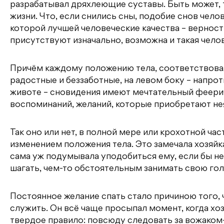
разрабатывал дряхлеющие суставы. Быть может, 
жизни. Что, если снились сны, подобие снов чело
которой лучшей человеческие качества – верност
присутствуют изначально, возможна и такая челов
Причём каждому положению тела, соответствовал
радостные и беззаботные, на левом боку – напро
животе – сновидения имеют мечтательный феерич
воспоминаний, желаний, которые приобретают не
Так оно или нет, в полной мере или крохотной ч
изменением положения тела. Это замечала хозяй
сама уж подумывала уподобиться ему, если бы неи
шагать, чем-то обстоятельным занимать свою гол
Постоянное желание спать стало причиною того, 
служить. Он всё чаще просыпал момент, когда хо
твердое правило: повсюду следовать за вожаком