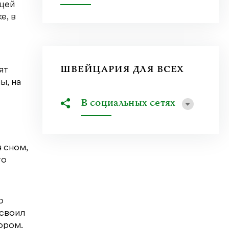
ющей
е, в
ШВЕЙЦАРИЯ ДЛЯ ВСЕХ
ят
ы, на
В социальных сетях
 сном,
то
о
усвоил
ором.