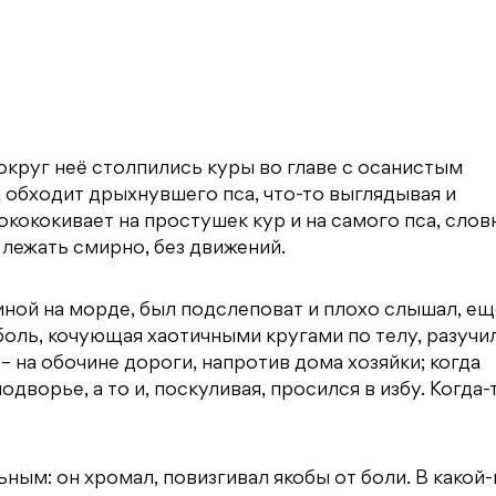
округ неё столпились куры во главе с осанистым
обходит дрыхнувшего пса, что-то выглядывая и
окококивает на простушек кур и на самого пса, слов
 лежать смирно, без движений.
иной на морде, был подслеповат и плохо слышал, ещ
 боль, кочующая хаотичными кругами по телу, разучи
 – на обочине дороги, напротив дома хозяйки; когда
дворье, а то и, поскуливая, просился в избу. Когда-
ым: он хромал, повизгивал якобы от боли. В какой