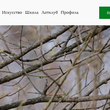
Искусство
,
Литклуб
»
В. Н. Порус. Из украинской поэзии-
п
Искусство
Школа
Литклуб
Профиль