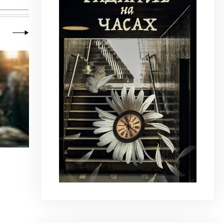
23 июня 2026
|
Искусство
Молдова между фресками, дронами 
На стыке границ Швейцарии, Франции и Гер
искусства Art Basel. Она объединила на четыре