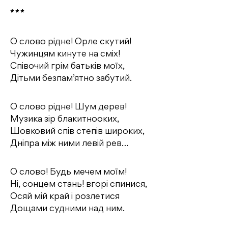
* * *
О слово рiдне! Орле скутий!
Чужинцям кинуте на смiх!
Спiвочий грiм батькiв моїх,
Дiтьми безпам’ятно забутий.
О слово рiдне! Шум дерев!
Музика зiр блакитнооких,
Шовковий спiв степiв широких,
Днiпра мiж ними левiй рев…
О слово! Будь мечем моїм!
Нi, сонцем стань! вгорi спинися,
Осяй мiй край i розлетися
Дощами судними над ним.