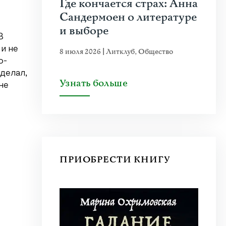
Где кончается страх: Анна
Сандермоен о литературе
и выборе
В
и не
8 июля 2026
|
Литклуб
,
Общество
о-
делал,
Узнать больше
не
ПРИОБРЕСТИ КНИГУ