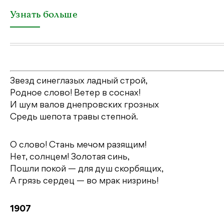
Узнать больше
Звезд синеглазых ладный строй,
Родное слово! Ветер в соснах!
И шум валов днепровских грозных
Средь шепота травы степной.
О слово! Стань мечом разящим!
Нет, солнцем! Золотая синь,
Пошли покой — для душ скорбящих,
А грязь сердец — во мрак низринь!
1907