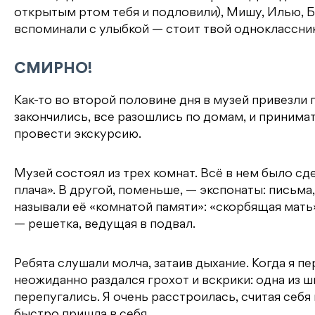
открытым ртом тебя и подловили), Мишу, Илью, 
вспоминали с улыбкой — стоит твой одноклассник 
СМИРНО!
Как-то во второй половине дня в музей привезли
закончились, все разошлись по домам, и принима
провести экскурсию.
Музей состоял из трех комнат. Всё в нем было с
плача». В другой, поменьше, — экспонаты: письма,
называли её «комнатой памяти»: «скорбящая мать
— решетка, ведущая в подвал.
Ребята слушали молча, затаив дыхание. Когда я п
неожиданно раздался грохот и вскрики: одна из 
перепугались. Я очень расстроилась, считая себ
быстро пришла в себя.