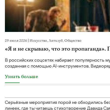
29 июля 2026
|
Искусство
,
Литклуб
,
Общество
«Я и не скрываю, что это пропаганда».
В российских соцсетях набирает популярность му
созданная с помощью AI-инструментов. Видеоряд 
Узнать больше
Серьёзные мероприятия порой не обходились без
линеек, где ты читаешь стихотворение Давида Са