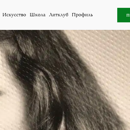
Литклуб
»
Полосатая жизнь Лисхен
п
Искусство
Школа
Литклуб
Профиль