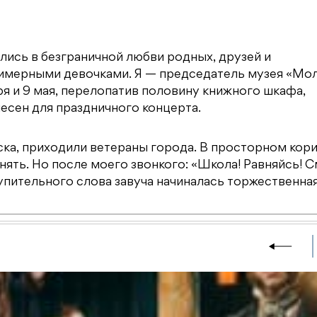
лись в безграничной любви родных, друзей и
римерными девочками. Я — председатель музея «Мо
ря и 9 мая, перелопатив половину книжного шкафа,
песен для праздничного концерта.
ска, приходили ветераны города. В просторном кор
унять. Но после моего звонкого: «Школа! Равняйсь! 
упительного слова завуча начиналась торжественная