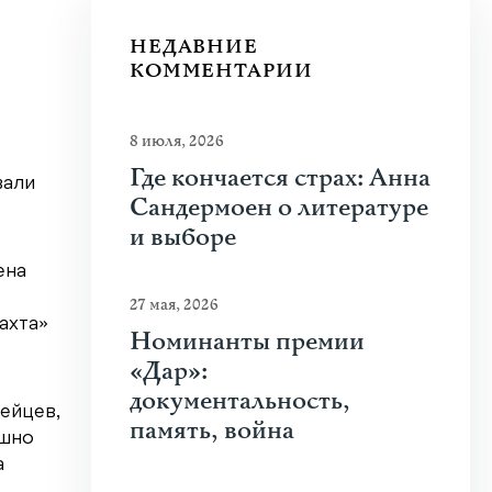
НЕДАВНИЕ
КОММЕНТАРИИ
8 июля, 2026
Где кончается страх: Анна
вали
Сандермоен о литературе
и выборе
ена
27 мая, 2026
ахта»
Номинанты премии
«Дар»:
документальность,
дейцев,
память, война
ашно
а