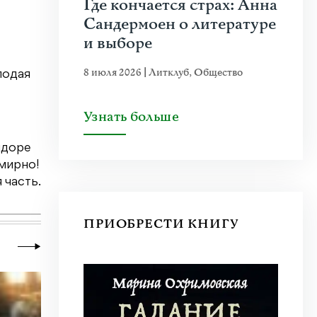
Где кончается страх: Анна
Сандермоен о литературе
и выборе
8 июля 2026
|
Литклуб
,
Общество
лодая
Узнать больше
идоре
Смирно!
 часть.
ПРИОБРЕСТИ КНИГУ