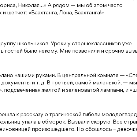
Бориса, Николая…» А рядом — мы об этом часто
и шепчет: «Ваахтанга, Лэна, Ваахтанга!»
 группу школьников. Уроки у старшеклассников уже
ть гостей было некому. Мне позвонили и срочно выз
делано нашими руками. В центральной комнате — «Ст
 документы и т. д. В третьей, самой маленькой, — мы
», подсвеченная желтой и зеленоватой лампами, и «ш
ерешла к рассказу о трагической гибели молодогвар
школьниц упала в обморок. Вызвали скорую. Все стр
я виновницей произошедшего. Но обошлось – девочк