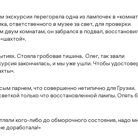
м экскурсии перегорела одна из лампочек в «комна
а, ответственного в музее за свет, для проверки
м двум комнатам, он забрался в подвал, восстанови
 «шахтой».
тиях. Стояла гробовая тишина. Олег, так звали
скурсия закончилась, и мы уже ушли. Чтобы удостове
ахты».
сым парнем, что совершенно нетипично для Грузии.
светкой только что восстановленной лампы. Опять 
атляли кого-либо до обморочного состояния, надо м
не доработала!»