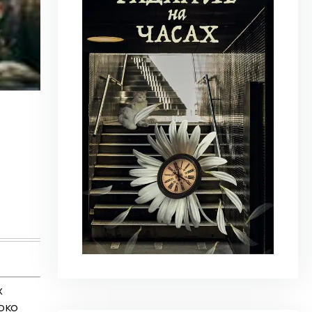
19 июля 2026
|
Литклуб
Яков Фрейдин. Возврат в никуда
«Мои друзья-приятели в Америке усиленно ме
интересного? В той стране...
Узнать больше
х
око