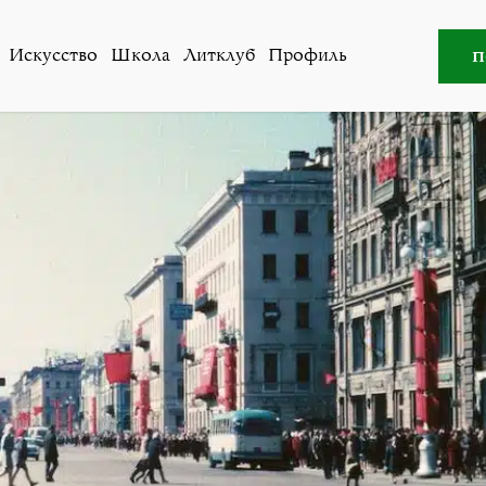
Все авторы
»
Ильма Ракуза
п
Искусство
Школа
Литклуб
Профиль