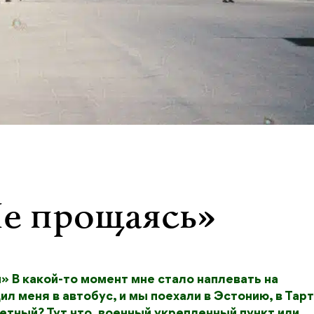
Не прощаясь»
» В какой-то момент мне стало наплевать на
 меня в автобус, и мы поехали в Эстонию, в Тарт
тный? Тут что, военный укрепленный пункт или