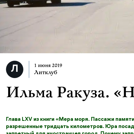
1 июня 2019
Литклуб
Ильма Ракуза. «
Глава LXV из книги «Мера моря. Пассажи памяти
разрешенные тридцать километров. Юра посадил
запретный для иностранцев город. Почему запре