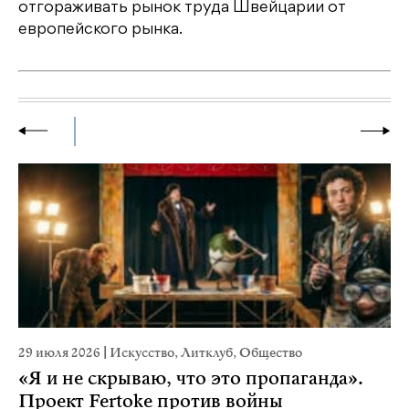
отгораживать рынок труда Швейцарии от
европейского рынка.
29 июля 2026
|
Искусство
,
Литклуб
,
Общество
22
«Я и не скрываю, что это пропаганда».
К
Проект Fertoke против войны