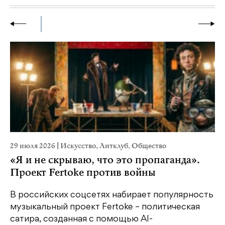
29 июля 2026
|
Искусство
,
Литклуб
,
Общество
22
«Я и не скрываю, что это пропаганда».
К
Проект Fertoke против войны
Ка
пе
В российских соцсетях набирает популярность
св
музыкальный проект Fertoke – политическая
бе
сатира, созданная с помощью AI-