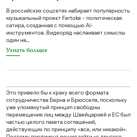
Ка
пе
В российских соцсетях набирает популярность
св
музыкальный проект Fertoke – политическая
бе
сатира, созданная с помощью AI-
св
инструментов. Видеоряд наслаивает смыслы
один на...
У
Узнать больше
Это привело бы к краху всего формата
сотрудничества Берна и Брюсселя, поскольку
уже упомянутый принцип свободны
перемещения лиц между Швейцарией и ЕС был
частью целого пакета соглашений,
действующих по принципу «все, или никакой».