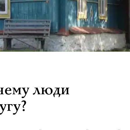
чему люди
угу?