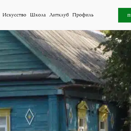
Все авторы
»
Андреас Балмер
п
Искусство
Школа
Литклуб
Профиль