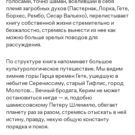
голосами, точно шаман, вселивший в себя
племя загробных духов (Пастернак, Лорка, Гете,
Борхес, Рембо, Сесар Вальехо), перелистывает
книгу собственной жизни стремительно и
безжалостно, стремясь вынести из нее как
можно больше зрелых поводов для
рассуждения.
По структуре книга напоминает большое
культурологическое путешествие. Мы видим
зимние горы Гарца времен Гете, ушедшую в
небытие Серениссиму, старый Тифлис, город
Молотов… Вечный бродяга, Керим не может
остановиться нигде — и, подобно
шамиссовскому Петеру Шлемилю, обегает
планету раз за разом, стремясь отыскать в ней
истину, правду, некую общую константу
порядка и покоя.