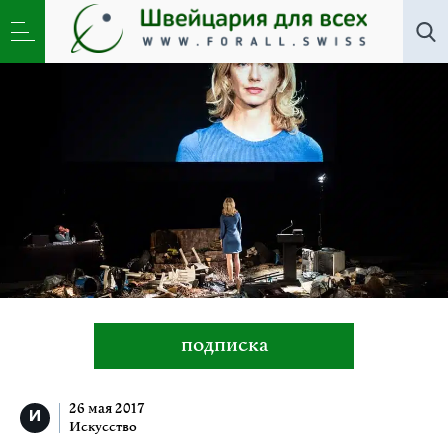
Все авторы
»
Луиз Декайет
подписка
26 мая 2017
Искусство