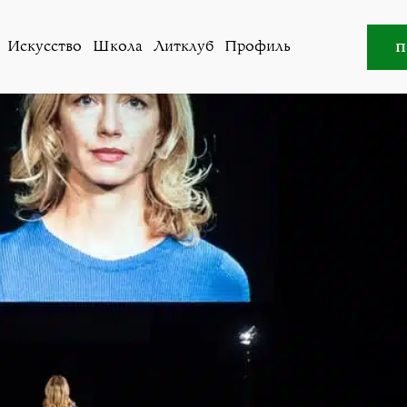
ство
,
Новости
»
Мило Рау: политический театр нашего в
п
Искусство
Школа
Литклуб
Профиль