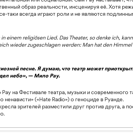
ментальный или социальный. Сам Рау настаивает, чт
ственный образ реальности, инсценируя её. Хотя ре
все-таки всегда играют роли и не являются подлинн
in einem religiösen Lied. Das Theater, so denke ich, kann
gleich wieder zugeschlagen werden: Man hat den Himmel 
иозной песне. Я думаю, что театр может приоткрыт
идел небо», — Мило Рау.
о Рау на Фестивале театра, музыки и современного т
дио ненависти» («Hate Radio») о геноциде в Руанде.
ресла зрителей разместили друг против друга, а п
о.