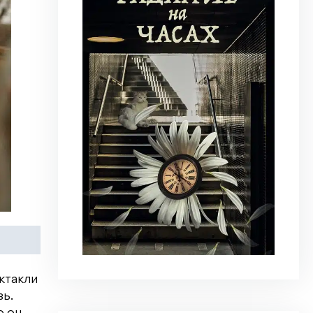
ктакли
зь.