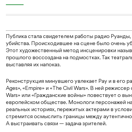
Публика стала свидетелем работы радио Руанды,
убийства. Происходившее на сцене было очень у
Этот художественный метод инсценировки называе
прошлого воссоздана на подмостках. Так театрал
выставляя их напоказ.
Реконструкция минувшего увлекает Рау и в его ра
Ages», «Empire» и «The Civil Wars». В ней режисс
Wars» или «Гражданские войны» повествует о вы
европейском обществе. Монологи персонажей нап
реальных историях, пережитых актерами в услов
стремится осмыслить границы между аутентично
А выстраивать связи — задача зрителей.