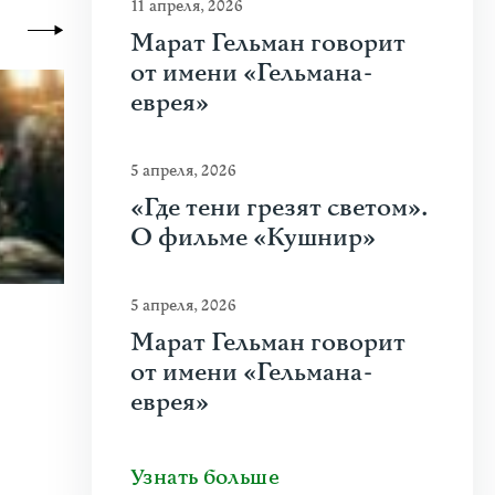
11 апреля, 2026
Марат Гельман говорит
от имени «Гельмана-
еврея»
5 апреля, 2026
«Где тени грезят светом».
О фильме «Кушнир»
5 апреля, 2026
23 июня 2026
|
Искусство
Марат Гельман говорит
Молдова между фресками, дронами 
от имени «Гельмана-
еврея»
На стыке границ Швейцарии, Франции и Гер
искусства Art Basel. Она объединила на четыре
Узнать больше
Узнать больше