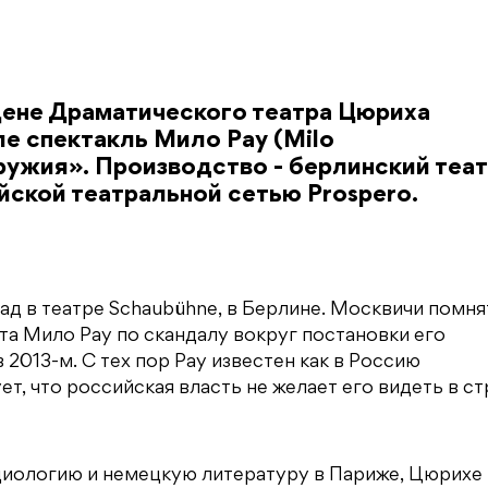
цене Драматического театра Цюриха
еле спектакль Мило Рау (Milo
ружия». Производство - берлинский теа
йской театральной сетью Prospero.
ад в театре Schaubühne, в Берлине. Москвичи помня
а Мило Рау по скандалу вокруг постановки его
2013-м. С тех пор Рау известен как в Россию
ет, что российская власть не желает его видеть в с
оциологию и немецкую литературу в Париже, Цюрихе 