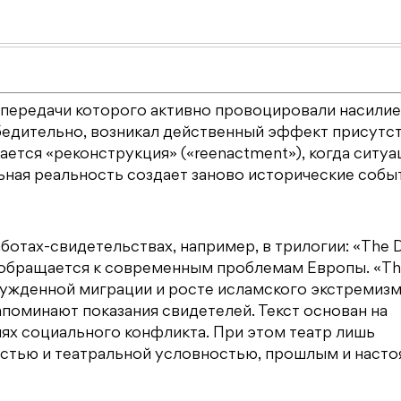
 передачи которого активно провоцировали насилие
бедительно, возникал действенный эффект присутст
тся «реконструкция» («reenactment»), когда ситуа
ьная реальность создает заново исторические собы
ботах-свидетельствах, например, в трилогии: «The 
ер обращается к современным проблемам Европы. «The
нужденной миграции и росте исламского экстремизм
оминают показания свидетелей. Текст основан на
иях социального конфликта. При этом театр лишь
стью и театральной условностью, прошлым и наст