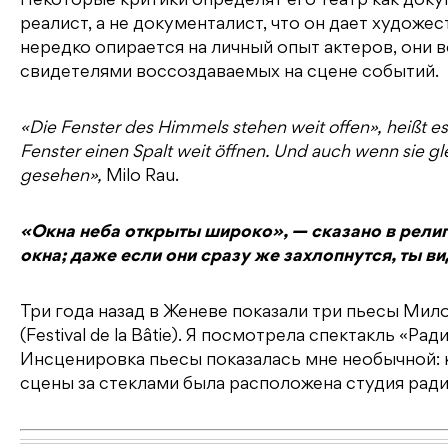
Некоторые критики определят его театр как доку
реалист, а не документалист, что он дает художе
нередко опирается на личный опыт актеров, они 
свидетелями воссоздаваемых на сцене событий.
«Die Fenster des Himmels stehen weit offen», heißt es 
Fenster einen Spalt weit öffnen. Und auch wenn sie 
gesehen»,
Milo Rau.
«Окна неба открыты широко», — сказано в религ
окна; даже если они сразу же захлопнутся, ты в
Три года назад в Женеве показали три пьесы Мил
(Festival de la Bâtie). Я посмотрела спектакль «Ра
Инсценировка пьесы показалась мне необычной: к
сцены за стеклами была расположена студия ради