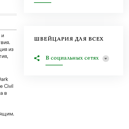
 и
ШВЕЙЦАРИЯ ДЛЯ ВСЕХ
вия.
ция из
тия,
В социальных сетях
Dark
 Civil
а в
оящим.