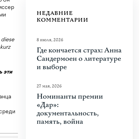
о он
жиссер
НЕДАВНИЕ
ыми
КОММЕНТАРИИ
8 июля, 2026
 diese
kurz
Где кончается страх: Анна
Сандермоен о литературе
и выборе
ь эти
27 мая, 2026
Номинанты премии
анца
«Дар»:
документальность,
осреди
память, война