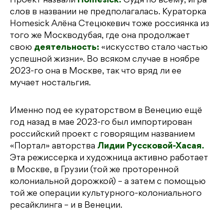
Проект назвали
Homesick.
Судя по всему, игра
слов в названии не предполагалась. Кураторка
Homesick Алёна Стецюкевич тоже россиянка из
того же Москводубая, где она продолжает
свою
деятельность:
«искусство стало частью
успешной жизни». Во всяком случае в ноябре
2023-го она в Москве, так что вряд ли ее
мучает ностальгия.
Именно под ее кураторством в Венецию ещё
год назад в мае 2023-го был импортирован
российский проект с говорящим названием
«Портал» авторства
Лидии Руссковой-Хасая.
Эта режиссерка и художница активно работает
в Москве, в Грузии (той же проторенной
колониальной дорожкой) – а затем с помощью
той же операции культурного-колониального
ресайклинга – и в Венеции.