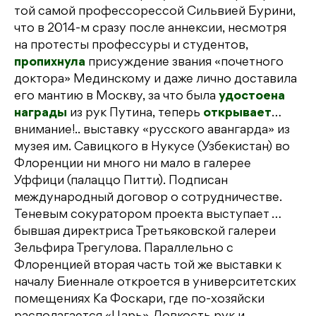
той самой профессорессой Сильвией Бурини,
что в 2014-м сразу после аннексии, несмотря
на протесты профессуры и студентов,
пропихнула
присуждение звания «почетного
доктора» Мединскому и даже лично доставила
его мантию в Москву, за что была
удостоена
награды
из рук Путина, теперь
открывает
…
внимание!.. выставку «русского авангарда» из
музея им. Савицкого в Нукусе (Узбекистан) во
Флоренции ни много ни мало в галерее
Уффици (палаццо Питти). Подписан
международный договор о сотрудничестве.
Теневым сокуратором проекта выступает …
бывшая директриса Третьяковской галереи
Зельфира Трегулова. Параллельно с
Флоренцией вторая часть той же выставки к
началу Биеннале откроется в университетских
помещениях Ка Фоскари, где по-хозяйски