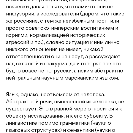
описывая инфузории под микроскопом,
всячески давая понять, что сами-то они не
инфузории, а исследователи (даром, что такие
же россияне, с тем же неизбежным пост- или
просто советско-имперским воспитанием и
корнями, нормализацией исторических
агрессий и пр.), словно ситуация к ним лично
никакого отношения не имеет, никакой
ответственности они не несут, а рассуждают
над схваткой из вакуума, да и говорят всё это
будто вовсе не по-русски, а неким абстрактно-
нейтральным научным марсианским языком.
Язык, однако, неотъемлем от человека.
Абстрактной речи, вынесенной из человека, не
существует. Это в равной мере относится и к
объекту исследования, и к его субъекту. В
лингвистике помимо грамматики (науки о
языковых структурах) и семантики (науки о