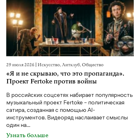
29 июля 2026
|
Искусство
,
Литклуб
,
Общество
23
«Я и не скрываю, что это пропаганда».
М
Проект Fertoke против войны
р
В российских соцсетях набирает популярность
На
музыкальный проект Fertoke – политическая
Ге
сатира, созданная с помощью AI-
яр
инструментов. Видеоряд наслаивает смыслы
об
один на...
У
Узнать больше