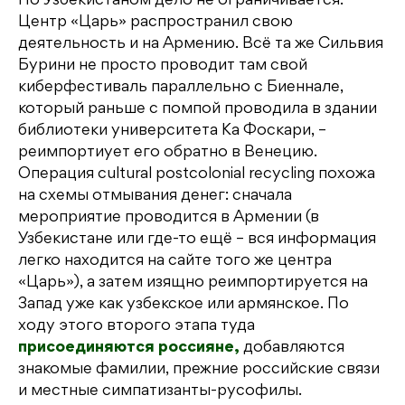
Но Узбекистаном дело не ограничивается.
Центр «Царь» распространил свою
деятельность и на Армению. Всё та же Сильвия
Бурини не просто проводит там свой
киберфестиваль параллельно с Биеннале,
который раньше с помпой проводила в здании
библиотеки университета Ка Фоскари, –
реимпортиует его обратно в Венецию.
Операция cultural postcolonial recycling похожа
на схемы отмывания денег: сначала
мероприятие проводится в Армении (в
Узбекистане или где-то ещё – вся информация
легко находится на сайте того же центра
«Царь»), а затем изящно реимпортируется на
Запад уже как узбекское или армянское. По
ходу этого второго этапа туда
присоединяются россияне,
добавляются
знакомые фамилии, прежние российские связи
и местные симпатизанты-русофилы.