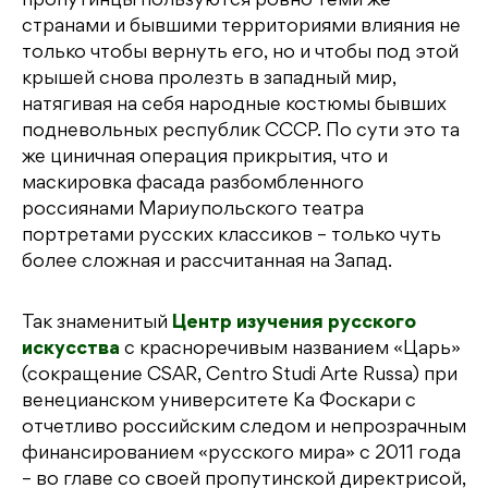
пропутинцы пользуются ровно теми же
странами и бывшими территориями влияния не
только чтобы вернуть его, но и чтобы под этой
крышей снова пролезть в западный мир,
натягивая на себя народные костюмы бывших
подневольных республик СССР. По сути это та
же циничная операция прикрытия, что и
маскировка фасада разбомбленного
россиянами Мариупольского театра
портретами русских классиков – только чуть
более сложная и рассчитанная на Запад.
Так знаменитый
Центр изучения русского
искусства
с красноречивым названием «Царь»
(сокращение CSAR, Centro Studi Arte Russa) при
венецианском университете Ка Фоскари с
отчетливо российским следом и непрозрачным
финансированием «русского мира» с 2011 года
– во главе со своей пропутинской директрисой,