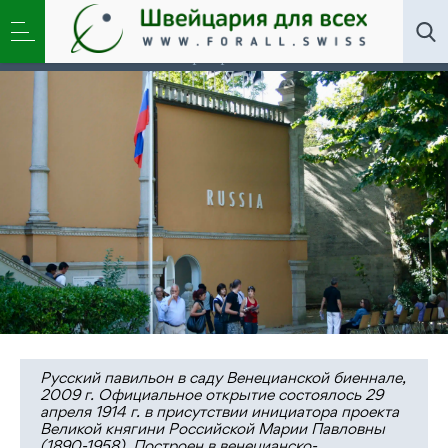
Искусство
,
Новости
,
Общество
»
Маска, я тебя
знаю. Екатерина Марголис – об операциях
прикрытия
Русский павильон в саду Венецианской биеннале,
2009 г. Официальное открытие состоялось 29
апреля 1914 г. в присутствии инициатора проекта
Великой княгини Российской Марии Павловны
(1890-1958). Построен в венецианско-