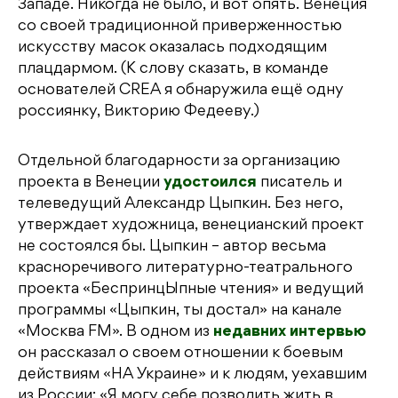
Западе. Никогда не было, и вот опять. Венеция
со своей традиционной приверженностью
искусству масок оказалась подходящим
плацдармом. (К слову сказать, в команде
основателей CREA я обнаружила ещё одну
россиянку, Викторию Федееву.)
Отдельной благодарности за организацию
проекта в Венеции
удостоился
писатель и
телеведущий Александр Цыпкин. Без него,
утверждает художница, венецианский проект
не состоялся бы. Цыпкин – автор весьма
красноречивого литературно-театрального
проекта «БеспринцЫпные чтения» и ведущий
программы «Цыпкин, ты достал» на канале
«Москва FM». В одном из
недавних интервью
он рассказал о своем отношении к боевым
действиям «НА Украине» и к людям, уехавшим
из России: «Я могу себе позволить жить в