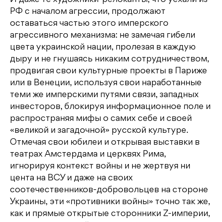
И даже те художники-релоканты, что уехали из
РФ с началом агрессии, продолжают
оставаться частью этого имперского
агрессивного механизма: не замечая гибели
цвета украинской нации, пролезая в каждую
дыру и не гнушаясь никаким сотрудничеством,
продвигая свои культурные проекты в Париже
или в Венеции, используя свои наработанные
теми же имперскими путями связи, западных
инвесторов, блокируя информационное поле и
распространяя мифы о самих себе и своей
«великой и загадочной» русской культуре.
Отмечая свои юбилеи и открывая выставки в
театрах Амстердама и церквях Рима,
игнорируя контекст войны и не жертвуя ни
цента на ВСУ и даже на своих
соотечественников-добровольцев на стороне
Украины, эти «противники войны» точно так же,
как и прямые открытые сторонники Z-империи,