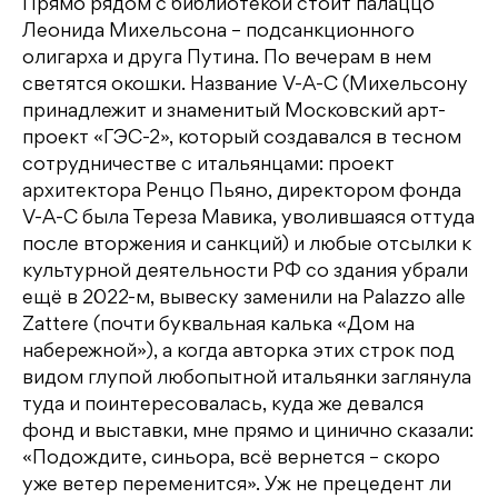
Прямо рядом с библиотекой стоит палаццо
Леонида Михельсона – подсанкционного
олигарха и друга Путина. По вечерам в нем
светятся окошки. Название V-A-C (Михельсону
принадлежит и знаменитый Московский арт-
проект «ГЭС-2», который создавался в тесном
сотрудничестве с итальянцами: проект
архитектора Ренцо Пьяно, директором фонда
V-A-C была Тереза Мавика, уволившаяся оттуда
после вторжения и санкций) и любые отсылки к
культурной деятельности РФ со здания убрали
ещё в 2022-м, вывеску заменили на Palazzo alle
Zattere (почти буквальная калька «Дом на
набережной»), а когда авторка этих строк под
видом глупой любопытной итальянки заглянула
туда и поинтересовалась, куда же девался
фонд и выставки, мне прямо и цинично сказали:
«Подождите, синьора, всё вернется – скоро
уже ветер переменится». Уж не прецедент ли