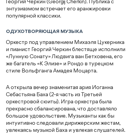
Георгий Черкин (Georgij Cherkin). Публика с
энтузиазмом встречает его аранжировки
популярной классики.
ОДУХОТВОРЯЮЩАЯ МУЗЫКА
Оркестр под управлением Михаэля Цукерника
и пианист Георгий Черкин блестяще исполнили
«Лунную Сонату» Людвига ван Бетховена, его
же багатель «К Элизе» и Рондо в турецком
стиле Вольфганга Амадея Моцарта.
А открыла вечер знаменитая ария Иоганна
Себастьяна Баха (2-я часть из Третьей
оркестровой сюиты). Игра оркестра была
прекрасно сбалансирована, что доставляло
большое удовольствие. Музыканты как бы
интуитивно следовали дирижерским жестам,
увлекаясь музыкой Баха и увлекая слушателей.