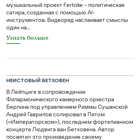
музыкальный проект Fertoke – политическая
Ге
сатира, созданная с помощью AI-
яр
инструментов. Видеоряд наслаивает смыслы
об
один на...
У
Узнать больше
НЕИСТОВЫЙ БЕТХОВЕН
В Лейпциге в сопровождении
Филармонического камерного оркестра
Берлина под управлением Риммы Сушанской
Андрей Гаврилов солировал в Пятом
(«Императорском»), последнем фортепианном
концерте Людвига ван Бетховена. Автор
посвятил это произведение своему