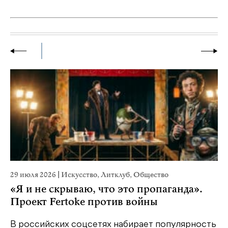
29 июля 2026
|
Искусство
,
Литклуб
,
Общество
23
«Я и не скрываю, что это пропаганда».
М
Проект Fertoke против войны
р
В российских соцсетях набирает популярность
На