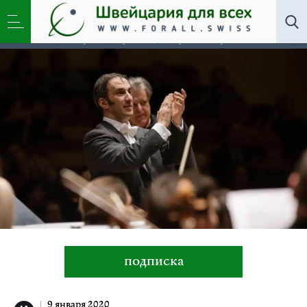
Искусство
,
Новости
»
Музыкальные променады с
виртуозами: Михаэль Цукерник, Римма Сушанская,
Андрей Гаврилов, Георгий Черкин
подписка
9 января 2020