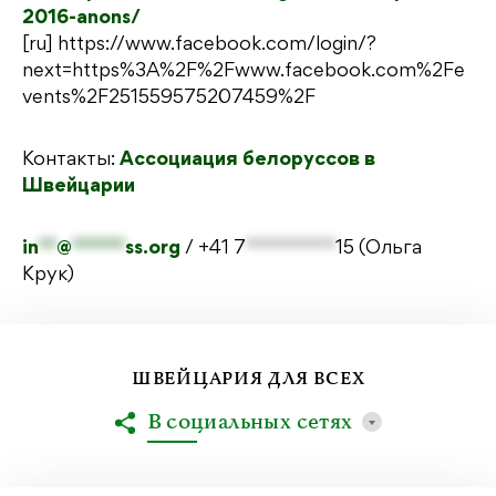
2016-anons/
[ru]
https://www.facebook.com/login/?
next=https%3A%2F%2Fwww.facebook.com%2Fe
vents%2F251559575207459%2F
Контакты:
Ассоциация белоруссов в
Швейцарии
in
**
@
******
ss.org
/
+41 7
*********
15
(Ольга
Крук)
ШВЕЙЦАРИЯ ДЛЯ ВСЕХ
В социальных сетях