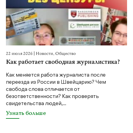
22 июля 2026
|
Новости
,
Общество
20
Как работает свободная журналистика?
П
м
Как меняется работа журналиста после
переезда из России в Швейцарию? Чем
Чт
свобода слова отличается от
по
безответственности? Как проверять
по
свидетельства людей,...
се
Узнать больше
У