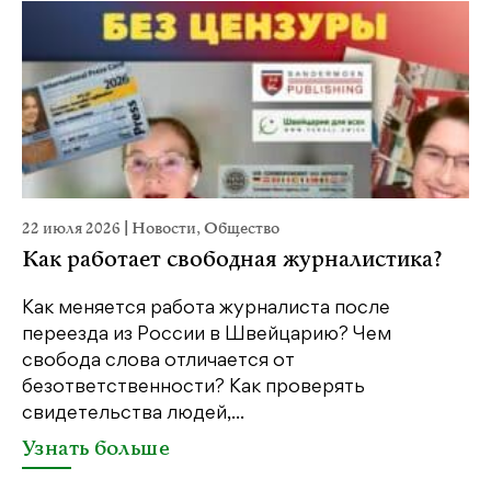
22 июля 2026
|
Новости
,
Общество
20
Как работает свободная журналистика?
П
м
Как меняется работа журналиста после
переезда из России в Швейцарию? Чем
Чт
свобода слова отличается от
по
безответственности? Как проверять
по
свидетельства людей,...
се
Узнать больше
У