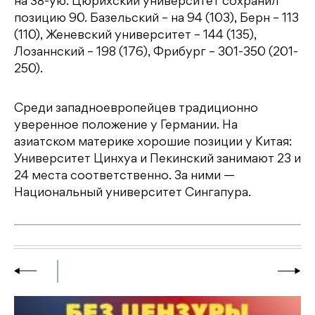
на 38-ую. Цюрихский университет сохранил
позицию 90. Базельский – на 94 (103), Берн – 113
(110), Женевский университет – 144 (135),
Лозаннский – 198 (176), Фрибург – 301-350 (201-
250).
Среди западноевропейцев традиционно
уверенное положение у Германии. На
азиатском материке хорошие позиции у Китая:
Университет Цинхуа и Пекинский занимают 23 и
24 места соответственно. За ними —
Национальный университет Сингапура.