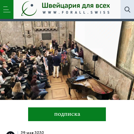
Новости
,
Школа
»
Мировой рейтинг
университетов. Комментирует академик Олег
Фиговский
подписка
29 мая 2020