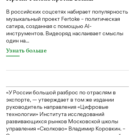
Ка
пе
В российских соцсетях набирает популярность
св
музыкальный проект Fertoke – политическая
бе
сатира, созданная с помощью AI-
св
инструментов. Видеоряд наслаивает смыслы
один на...
У
Узнать больше
«У России большой разброс по отраслям в
экспорте, — утверждает в том же издании
руководитель направления «Цифровые
технологии» Института исследований
развивающихся рынков Московской школы
управления «Сколково» Владимир Коровкин. –