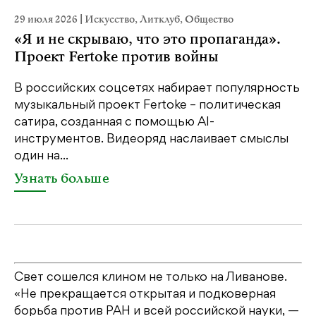
29 июля 2026
|
Искусство
,
Литклуб
,
Общество
22
«Я и не скрываю, что это пропаганда».
К
Проект Fertoke против войны
Ка
пе
В российских соцсетях набирает популярность
св
музыкальный проект Fertoke – политическая
бе
сатира, созданная с помощью AI-
св
инструментов. Видеоряд наслаивает смыслы
один на...
У
Узнать больше
Свет сошелся клином не только на Ливанове.
«Не прекращается открытая и подковерная
борьба против РАН и всей российской науки, —