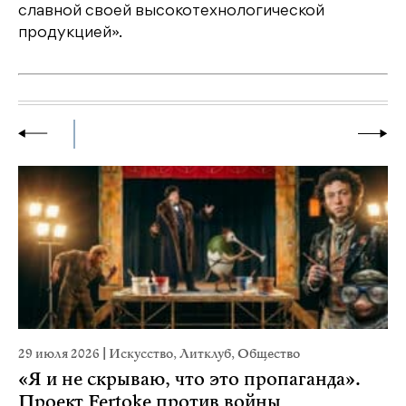
славной своей высокотехнологической
продукцией».
29 июля 2026
|
Искусство
,
Литклуб
,
Общество
22
«Я и не скрываю, что это пропаганда».
К
Проект Fertoke против войны