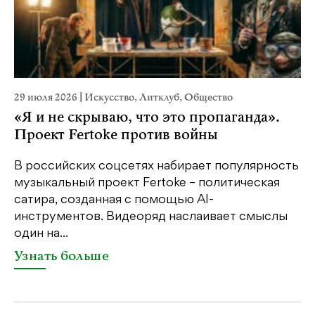
29 июля 2026
|
Искусство
,
Литклуб
,
Общество
22
«Я и не скрываю, что это пропаганда».
К
Проект Fertoke против войны
Ка
пе
В российских соцсетях набирает популярность
св
музыкальный проект Fertoke – политическая
бе
сатира, созданная с помощью AI-
св
инструментов. Видеоряд наслаивает смыслы
один на...
У
Узнать больше