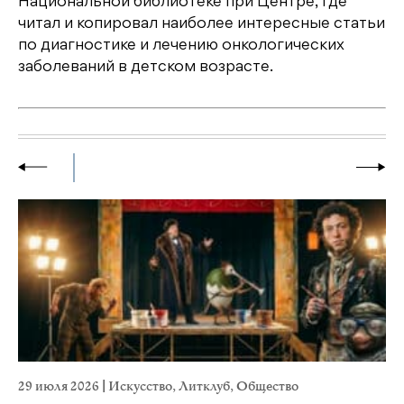
Национальной библиотеке при Центре, где
читал и копировал наиболее интересные статьи
по диагностике и лечению онкологических
заболеваний в детском возрасте.
29 июля 2026
|
Искусство
,
Литклуб
,
Общество
19