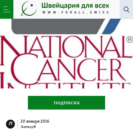
Литклуб
»
Ошибка американского доктора
подписка
20 января 2016
Литклуб