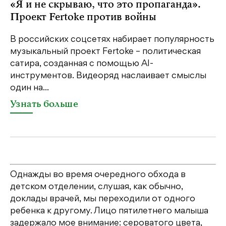
«Я и не скрываю, что это пропаганда».
Я
Проект Fertoke против войны
«М
ме
В российских соцсетях набирает популярность
дл
музыкальный проект Fertoke – политическая
сатира, созданная с помощью AI-
У
инструментов. Видеоряд наслаивает смыслы
один на...
Узнать больше
Однажды во время очередного обхода в
детском отделении, слушая, как обычно,
доклады врачей, мы переходили от одного
ребенка к другому. Лицо пятилетнего малыша
задержало мое внимание: сероватого цвета,