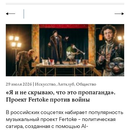
29 июля 2026
|
Искусство
,
Литклуб
,
Общество
19
«Я и не скрываю, что это пропаганда».
Я
Проект Fertoke против войны
«М
ме
В российских соцсетях набирает популярность
дл
музыкальный проект Fertoke – политическая
сатира, созданная с помощью AI-
У