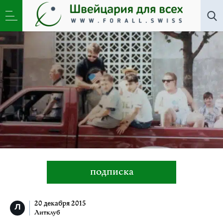
Литклуб
»
Пол Ньюман. Подпись на грамоте.
подписка
20 декабря 2015
Литклуб