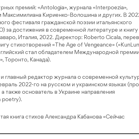
ых премий: «Antologia», журнала «Interpoezia»,
 Максимилиана Кириенко-Волошина и других. В 202
ого фестиваля гражданской поэзии итальянского
) за достижения в современной литературе и книгу
, Наваро, Италия, 2022. Директор: Roberto Cicala, пере
а книгу стихотворений «The Age of Vengeance» («KunLu
 английский стал обладателем Международной преми
 Торонто, Канада).
 и главный редактор журнала о современной культу
февраль 2022-го на русском и украинском языках (пр
, а также основатель в Украине направления
poetry).
ая книга стихов Александра Кабанова «Сейчас