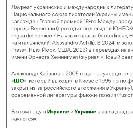
Лауреат украинских и международных литературн
Национального союза писателей Украины имени
награжден Главной премией 18-го Международн
города Верчелли (проходит под эгидой ЮНЕСКО
lingua del nemico / На языке врага» («Interlinea»
на итальянский: Alessandro Achilli). В 2024-м з
Press», Нью-Йорк, США, 2023) в переводах на
имени Эрнеста Хемингуэя (журнал «Новый свет»,
Александр Кабанов с 2005 года – соучредитель
«
ШО
», который выходил в Киеве с 1995-го по 
закрыт из-за российского вторжения в Украину)
современной литературы фьюжн-поэзия (fusion 
В этом году в
Израиле
и
Украине
вышла двадцат
начнется».