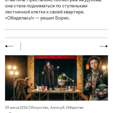
ответила. Пристально посмотрев на Дубова,
она стала подниматься по ступенькам
лестничной клетки к своей квартире.
«Обиделась!» — решил Борис.
29 июля 2026
|
Искусство
,
Литклуб
,
Общество
19