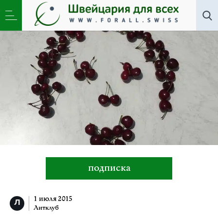
Литклуб
»
Вишня
подписка
1 июля 2015
Литклуб