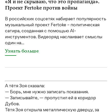
«Я и не скрываю, что это пропаганда».
Я
Проект Fertoke против войны
«М
ме
В российских соцсетях набирает популярность
дл
музыкальный проект Fertoke – политическая
сатира, созданная с помощью AI-
У
инструментов. Видеоряд наслаивает смыслы
один на...
Узнать больше
А тётя Зоя сказала:
— Борь, мне нужно записать показания.
— Записывайте, — пропустил ей в коридор
Дубов.
Тётя Зоя открыла металлическую дверцу, за