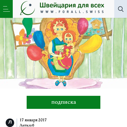
Литклуб
»
«Мамин подарок». Для малышей на трех
языках
подписка
17 января 2017
Литклуб