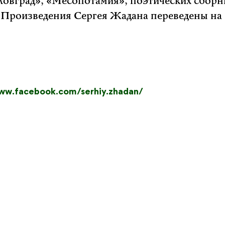
овград», «Месопотамия», поэтических сборн
 Произведения Сергея Жадана переведены на
www.facebook.com/serhiy.zhadan/