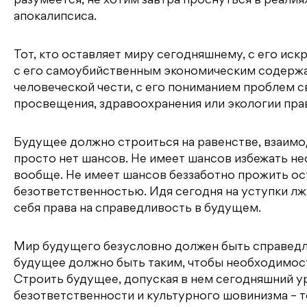
разумеется, не хотим завтра проснуться в реали
апокалипсиса.
Тот, кто оставляет миру сегодняшнему, с его ис
с его самоубийственным экономическим содержан
человеческой чести, с его пониманием проблем с
просвещения, здравоохранения или экологии пра
Будущее должно строиться на равенстве, взаимод
просто нет шансов. Не имеет шансов избежать н
вообще. Не имеет шансов беззаботно прожить оста
безответственностью. Идя сегодня на уступки л
себя права на справедливость в будущем.
Мир будущего безусловно должен быть справедли
будущее должно быть таким, чтобы необходимост
Строить будущее, допуская в нем сегодняшний 
безответственности и культурного шовинизма – т