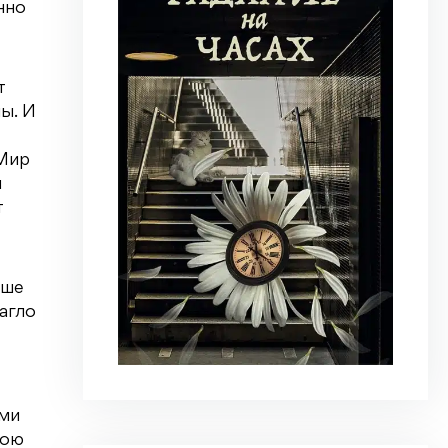
нно
т
ы. И
 Мир
м
т
аше
агло
ыми
вою