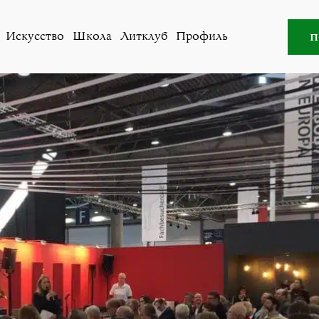
ости
,
Общество
»
Сергей Жадан. Будущее должно быть 
п
Искусство
Школа
Литклуб
Профиль