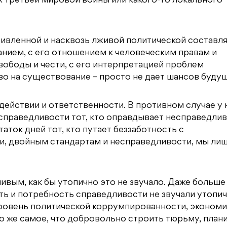
ях третьей мировой войны или какого-то локального
кривленной и насквозь лживой политической составл
ием, с его отношением к человеческим правам и
вободы и чести, с его интерпретацией проблем
во на существование – просто не дает шансов буду
ействии и ответственности. В противном случае у 
есправедливости тот, кто оправдывает несправедли
ток дней тот, кто путает беззаботность с
жи, двойным стандартам и несправедливости, мы ли
вым, как бы утопично это не звучало. Даже больше
ь и потребность справедливости не звучали утопич
уровень политической коррумпированности, эконом
о же самое, что добровольно строить тюрьму, план