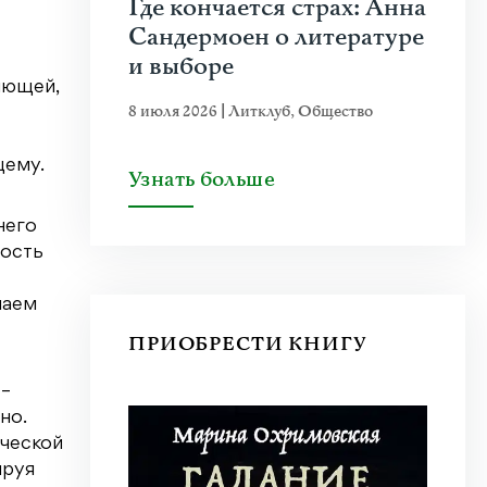
Где кончается страх: Анна
Сандермоен о литературе
и выборе
яющей,
8 июля 2026
|
Литклуб
,
Общество
щему.
Узнать больше
него
вость
шаем
ПРИОБРЕСТИ КНИГУ
 –
но.
ической
ируя