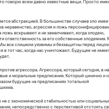
что говорю всем давно известные вещи. Просто име
ется абстракцией. В большинстве случаев зло имее
ев неравенство, агрессия и ложь персонифицирован
да ложь вскрывают и не замалчивают, когда злодею,
сти ответственность за его собственные злодеяния.
 Мы все слишком уязвимы и беззащитны перед лицо
 в тот час, когда нас уничтожают. Будущее не имее
удет.
 против агрессора. Агрессора, который сегодня, в н
овые и моральные предписания. Который цинично и н
разом будущее на предписаниях тотальной
шизма.
ы не с экономической стабильностью или социальн
ания, непосредственно с перспективой отстоять с