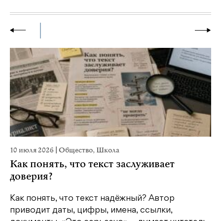
10 июля 2026
|
Общество
,
Школа
28
Как понять, что текст заслуживает
К
доверия?
ш
Как понять, что текст надёжный? Автор
Шв
приводит даты, цифры, имена, ссылки,
по