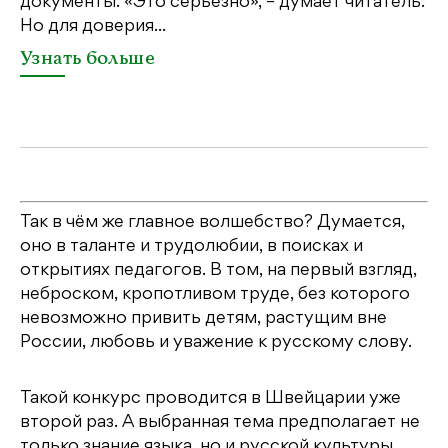
документы. «Это серьезно», – думает читатель.
со
Но для доверия...
«Ш
Узнать больше
У
Так в чём же главное волшебство? Думается,
оно в таланте и трудолюбии, в поисках и
открытиях педагогов. В том, на первый взгляд,
неброском, кропотливом труде, без которого
невозможно привить детям, растущим вне
России, любовь и уважение к русскому слову.
Такой конкурс проводится в Швейцарии уже
второй раз. А выбранная тема предполагает не
только знание языка, но и русской культуры.