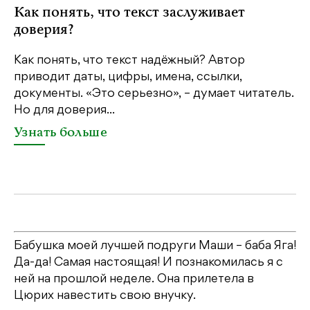
Как понять, что текст заслуживает
К
доверия?
ш
Как понять, что текст надёжный? Автор
Шв
приводит даты, цифры, имена, ссылки,
по
документы. «Это серьезно», – думает читатель.
со
Но для доверия...
«Ш
Узнать больше
У
Бабушка моей лучшей подруги Маши – баба Яга!
Да-да! Самая настоящая! И познакомилась я с
ней на прошлой неделе. Она прилетела в
Цюрих навестить свою внучку.