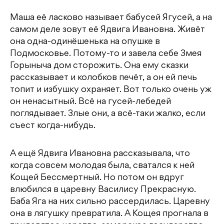
Маша её ласково называет бабусей Ягусей, а на
самом деле зовут её Ядвига Ивановна. Живёт
она одна-одинёшенька на опушке в
Подмосковье. Потому-то и завела себе Змея
Горыныча дом сторожить. Она ему сказки
рассказывает и колобков печёт, а он ей печь
топит и избушку охраняет. Вот только очень уж
он ненасытный. Всё на гусей-лебедей
поглядывает. Злые они, а всё-таки жалко, если
съест когда-нибудь.
А ещё Ядвига Ивановна рассказывала, что
когда совсем молодая была, сватался к ней
Кощей Бессмертный. Но потом он вдруг
влюбился в царевну Василису Прекрасную.
Баба Яга на них сильно рассердилась. Царевну
она в лягушку превратила. А Кощея прогнала в